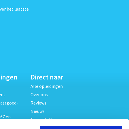
ver het laatste
dingen
Direct naar
Alle opleidingen
ent
Over ons
Vastgoed-
Reviews
Nieuws
67 en
Accreditaties
FAQ