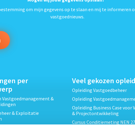
*
toestemming om mijn gegevens op te slaan en mij te informeren o
vastgoednieuws.
ingen per
Veel gekozen oplei
werp
Opleiding Vastgoedbeheer
ch Vastgoedmanagement &
Opleiding Vastgoedmanagem
eidingen
Opleiding Business Case voor 
heer & Exploitatie
& Projectontwikkeling
n
Cursus Conditiemeting NEN 27
cht & Contracten opleidingen
MJOP