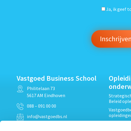
Ja, ik geef 
Vastgoed Business School
Opleid
onder
Philitelaan 73
5617 AM Eindhoven
Strategis
Beleid opl
088 – 091 00 00
Vastgoedbe
opleidinge
info@vastgoedbs.nl
Vastgoedre
KvK: 34153807