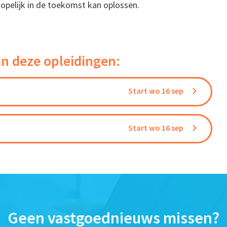
opelijk in de toekomst kan oplossen.
in deze opleidingen:
Start wo 16 sep
Start wo 16 sep
Geen vastgoednieuws missen?