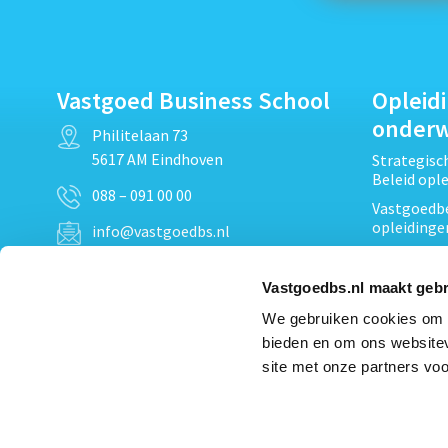
Vastgoed Business School
Opleid
onder
Philitelaan 73
5617 AM Eindhoven
Strategis
Beleid opl
088 – 091 00 00
Vastgoedbe
opleidinge
info@vastgoedbs.nl
Vastgoedre
KvK: 34153807
Projectont
Vastgoedbs.nl maakt gebr
BTW: NL809795863B01
Vastgoedpr
We gebruiken cookies om c
Techniek, 
bieden en om ons websitev
Opleiding
Heb je een vraag?
site met onze partners voo
Verduurzam
Neem
contact
met ons op
opleidinge
Bekijk al