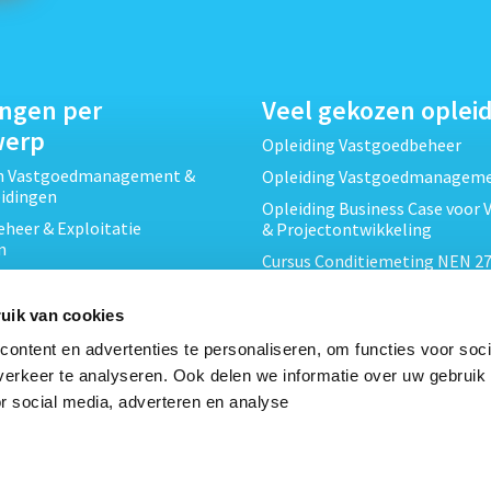
ingen per
Veel gekozen oplei
werp
Opleiding Vastgoedbeheer
ch Vastgoedmanagement &
Opleiding Vastgoedmanagem
eidingen
Opleiding Business Case voor 
heer & Exploitatie
& Projectontwikkeling
n
Cursus Conditiemeting NEN 27
cht & Contracten opleidingen
MJOP
wikkeling &
Opleiding Elementaire Bouwk
uik van cookies
ojecten opleidingen
Cursus EP-W Basis Woningen
ontent en advertenties te personaliseren, om functies voor soci
Onderhoud & Inspectie
Opleiding Professioneel VvE-
erkeer te analyseren. Ook delen we informatie over uw gebruik
en
r social media, adverteren en analyse
Opleiding Projectleider Vastg
ing en Energieprestatie
n
Opleiding Vastgoedrecht & B
Cursus Verduurzaming Vastgo
le opleidingen