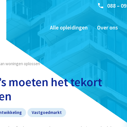
088 – 09
Alle opleidingen
Over ons
aan woningen oplossen
s moeten het tekort
sen
ntwikkeling
Vastgoedmarkt