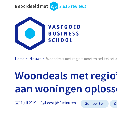
Beoordeeld met
8,6
3.615 reviews
Home
Nieuws
Woondeals met regio’s moeten het tekort 
Woondeals met regio’
aan woningen oplos
11 juli 2019
Leestijd: 3 minuten
Gemeenten
O