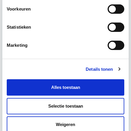
Voorkeuren
Relevant bij dit artikel
EP-W Basis - Woningen
Statistieken
Deze 5-daagse cursus EP-W Basis Woningen
Marketing
bereidt jou voor op het examen EP-W/B bij Cito of
Examenpark. Best beoordeelde EP-W Basis
cursus…
Lees verder
Details tonen
Utrecht
Alles toestaan
5 lesdagen lesdag(en)
Selectie toestaan
6 uur per week zelfstudie
Weigeren
Eerstvolgende startdatum