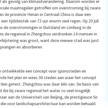
 als gevolg van klimaatverandering. Daarom worden er
eciale maatregelen getroffen om overstroming bij zware
 de provincie Henan in Centraal-China is daar een
n een tijdsbestek van 72 uur enorm veel regen. Op 20 juli
dens de overstromingen in Duitsland en Limburg in de
ns de regenval in Zhengzhou verdronken 14 mensen in
rbijstering was groot, want deze nieuwe stad was juist
pvangen en absorberen.
an ontwikkelde een concept voor sponssteden en
rmde het plan en wees 30 steden aan waar het concept
rden getest. Zhengzhou was daar één van. De basis van
 die bij zware regenval het water zo veel mogelijk
ar aan de Universiteit van Beijing, de prestigieuze Sir
 die voor landschapsarchitectuur kan worden behaald.