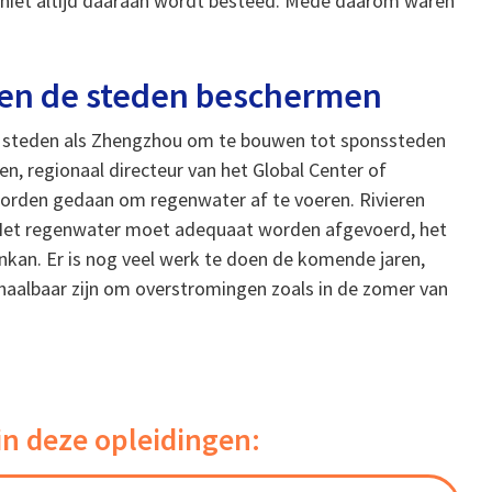
n niet altijd daaraan wordt besteed. Mede daarom waren
ten de steden beschermen
om steden als Zhengzhou om te bouwen tot sponssteden
n, regionaal directeur van het Global Center of
worden gedaan om regenwater af te voeren. Rivieren
Het regenwater moet adequaat worden afgevoerd, het
ankan. Er is nog veel werk te doen de komende jaren,
haalbaar zijn om overstromingen zoals in de zomer van
in deze opleidingen: