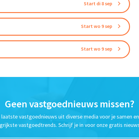
Start di 8 sep
Start wo 9 sep
Start wo 9 sep
Geen vastgoednieuws missen?
t laatste vastgoednieuws uit diverse media voor je samen en
grijkste vastgoedtrends. Schrijf je in voor onze gratis nieuws