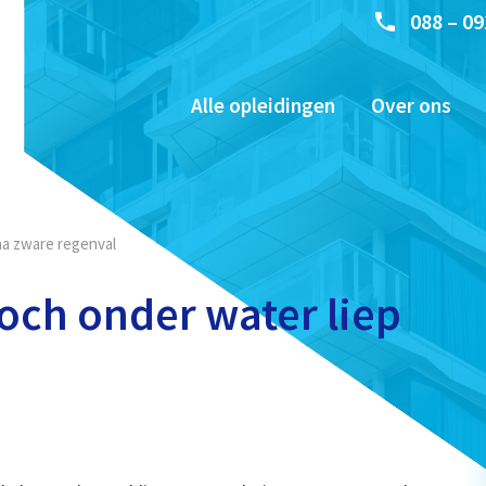
088 – 09
Alle opleidingen
Over ons
a zware regenval
ch onder water liep