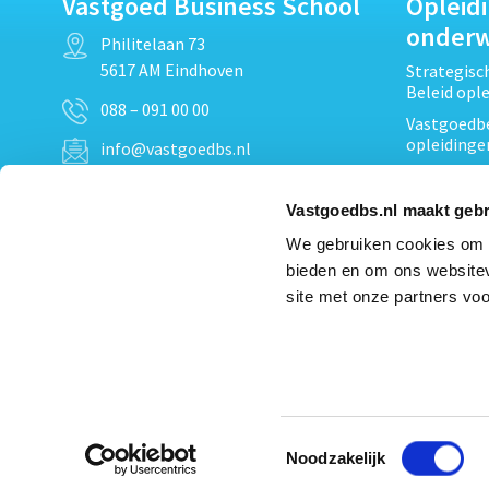
Vastgoed Business School
Opleid
onder
Philitelaan 73
5617 AM Eindhoven
Strategis
Beleid opl
088 – 091 00 00
Vastgoedbe
opleidinge
info@vastgoedbs.nl
Vastgoedre
KvK: 34153807
Projectont
Vastgoedbs.nl maakt gebr
BTW: NL809795863B01
Vastgoedpr
We gebruiken cookies om c
Techniek, 
bieden en om ons websitev
Opleiding
Heb je een vraag?
site met onze partners voo
Verduurzam
Neem
contact
met ons op
opleidinge
Bekijk al
Toestemmingsselectie
Noodzakelijk