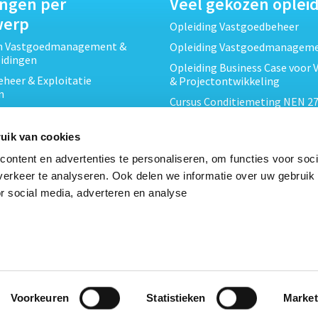
ingen per
Veel gekozen oplei
werp
Opleiding Vastgoedbeheer
ch Vastgoedmanagement &
Opleiding Vastgoedmanagem
eidingen
Opleiding Business Case voor 
heer & Exploitatie
& Projectontwikkeling
n
Cursus Conditiemeting NEN 27
cht & Contracten opleidingen
MJOP
wikkeling &
Opleiding Elementaire Bouwk
uik van cookies
ojecten opleidingen
Cursus EP-W Basis Woningen
ontent en advertenties te personaliseren, om functies voor soci
Onderhoud & Inspectie
Opleiding Professioneel VvE-
erkeer te analyseren. Ook delen we informatie over uw gebruik
en
r social media, adverteren en analyse
Opleiding Projectleider Vastg
ing en Energieprestatie
n
Opleiding Vastgoedrecht & B
Cursus Verduurzaming Vastgo
le opleidingen
DMJOP
Voorkeuren
Statistieken
Market