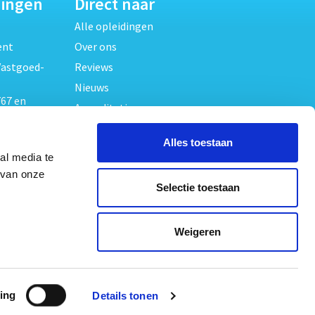
dingen
Direct naar
Alle opleidingen
ent
Over ons
Vastgoed-
Reviews
Nieuws
67 en
Accreditaties
FAQ
unde
Alles toestaan
Contact
al media te
Algemene voorwaarden
beheer
 van onze
Selectie toestaan
Privacy verklaring
oed
ouwrecht
Volg ons op
Weigeren
ed en
ing
Details tonen