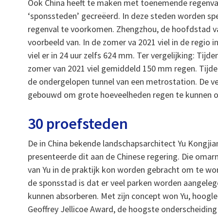
Ook China heeft te maken met toenemende regenval
‘sponssteden’ gecreëerd. In deze steden worden sp
regenval te voorkomen. Zhengzhou, de hoofdstad van
voorbeeld van. In de zomer va 2021 viel in de regio i
viel er in 24 uur zelfs 624 mm. Ter vergelijking: Tij
zomer van 2021 viel gemiddeld 150 mm regen. Tijde
de ondergelopen tunnel van een metrostation. De ve
gebouwd om grote hoeveelheden regen te kunnen o
30 proefsteden
De in China bekende landschapsarchitect Yu Kongji
presenteerde dit aan de Chinese regering. Die oma
van Yu in de praktijk kon worden gebracht om te wo
de sponsstad is dat er veel parken worden aangelegd
kunnen absorberen. Met zijn concept won Yu, hooglera
Geoffrey Jellicoe Award, de hoogste onderscheiding