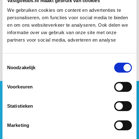
Vastgoedbs.nl maakt gebruik van cookies
oplossen van knelpunten. Want dat gaat een stuk
We gebruiken cookies om content en advertenties te
makkelijker als je fysiek bij elkaar bent, ook en vooral
personaliseren, om functies voor social media te bieden
vanwege het optimaal profiteren van de
common
en om ons websiteverkeer te analyseren. Ook delen we
ground
binnen het bedrijf.
informatie over uw gebruik van onze site met onze
partners voor social media, adverteren en analyse
Bron: NRC Next
Toestemmingsselectie
Noodzakelijk
Voorkeuren
Geen vastgoednieuws missen?
Wij vatten het laatste vastgoednieuws uit diverse
Statistieken
media voor je samen en signaleren de belangrijkste
vastgoedtrends. Schrijf je in voor onze gratis
Marketing
nieuwsbrief: