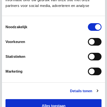
vastgoedprojecten te realiseren en/of te
partners voor social media, adverteren en analyse
verbeteren. De belangrijkste trends in vastgoed
komen voorbij, waarbij de…
Lees verder
Toestemmingsselectie
Noodzakelijk
Utrecht en/of online
Voorkeuren
15 Lesdagen lesdag(en)
4 - 8 uur per week
Statistieken
Eerstvolgende startdatum
Marketing
do 10 sep 2026 - Utrecht of Online
Details tonen
Meer informatie
Alles toestaan