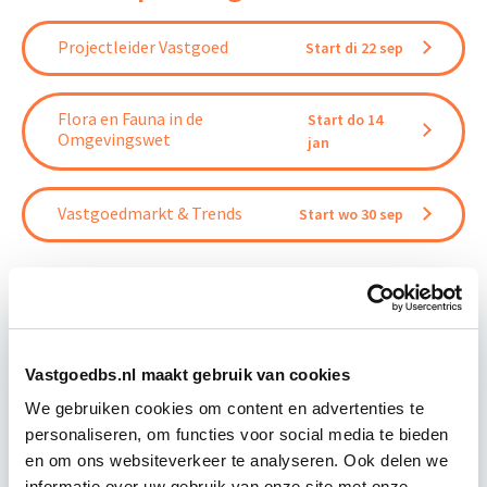
Projectleider Vastgoed
Start di 22 sep
Flora en Fauna in de
Start do 14
Omgevingswet
jan
Vastgoedmarkt & Trends
Start wo 30 sep
Relevant bij dit artikel
Vastgoedbs.nl maakt gebruik van cookies
Business Case voor Vastgoed- &
Projectontwikkeling
We gebruiken cookies om content en advertenties te
personaliseren, om functies voor social media te bieden
en om ons websiteverkeer te analyseren. Ook delen we
Tijdens deze opleiding leer je om integraal
informatie over uw gebruik van onze site met onze