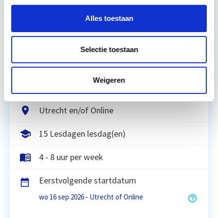
Alles toestaan
De opleiding Vastgoedmanagement biedt een
helder, integraal denk- en werkmodel om op
strategisch en tactisch niveau jouw
Selectie toestaan
vastgoedportefeuille optimaal te exploiteren.
De…
Lees verder
Weigeren
Utrecht en/of Online
15 Lesdagen lesdag(en)
4 - 8 uur per week
Eerstvolgende startdatum
wo 16 sep 2026 - Utrecht of Online