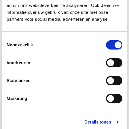
in deze opleidingen:
en om ons websiteverkeer te analyseren. Ook delen we
informatie over uw gebruik van onze site met onze
Vastgoedmanagement: Markt,
Start wo
partners voor social media, adverteren en analyse
Strategie en Exploitatie
30 sep
Toestemmingsselectie
Slimmer Vastgoedbeheer in de
Start wo 23
Noodzakelijk
Praktijk
sep
Voorkeuren
Klanttevredenheid &
Start wo 28
Huisvestingskwaliteit
okt
Statistieken
Marketing
Relevant bij dit artikel
Vastgoedmanagement
Details tonen