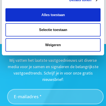
wo 16 sep 2026 - Utrecht of Online
Alles toestaan
Meer informatie
Selectie toestaan
Weigeren
Geen vastgoednieuws missen?
Wij vatten het laatste vastgoednieuws uit diverse
media voor je samen en signaleren de belangrijkste
vastgoedtrends. Schrijf je in voor onze gratis
nieuwsbrief: