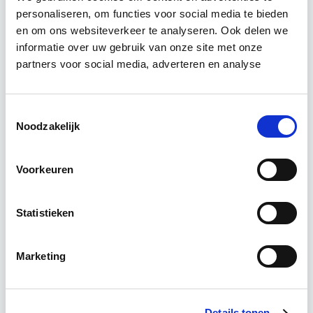
personaliseren, om functies voor social media te bieden
Relevant bij dit artikel
en om ons websiteverkeer te analyseren. Ook delen we
Vastgoedrecht & Bouwrecht
informatie over uw gebruik van onze site met onze
partners voor social media, adverteren en analyse
Leer hoe je problemen voorkomt én hoe je (helaas
onvermijdelijke) incidentele juridische ongelukken
Toestemmingsselectie
zo goed mogelijk zelf kunt afhandelen. Klassikaal
Noodzakelijk
en online…
Lees verder
Voorkeuren
Utrecht en/of online
Statistieken
14 lesdag(en)
Marketing
4 uur per week
Eerstvolgende startdatum
Details tonen