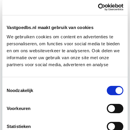
Circulair Bouwen
Start do 24 sep
Vastgoedbs.nl maakt gebruik van cookies
Vastgoedmanagement: Markt,
Start wo
We gebruiken cookies om content en advertenties te
Strategie en Exploitatie
30 sep
personaliseren, om functies voor social media te bieden
en om ons websiteverkeer te analyseren. Ook delen we
informatie over uw gebruik van onze site met onze
partners voor social media, adverteren en analyse
Toestemmingsselectie
Relevant bij dit artikel
Circulair Bouwen
Noodzakelijk
Voorkeuren
Circulair bouwen is de toekomst. Letterlijk, want in
2050 wil de Nederlandse overheid dat de
Statistieken
bouweconomie volledig circulair is. Dit betekent