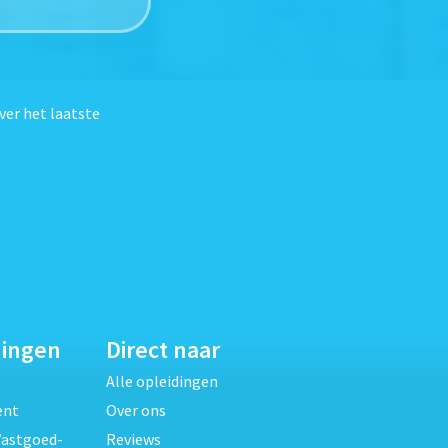
ver het laatste
dingen
Direct naar
Alle opleidingen
ent
Over ons
Vastgoed-
Reviews