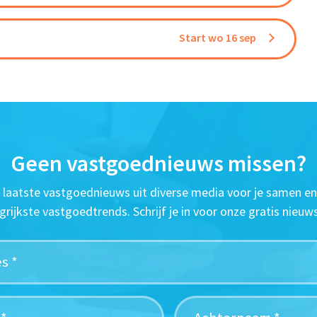
Start wo 16 sep
Geen vastgoednieuws missen?
t laatste vastgoednieuws uit diverse media voor je samen en
grijkste vastgoedtrends. Schrijf je in voor onze gratis nieuws