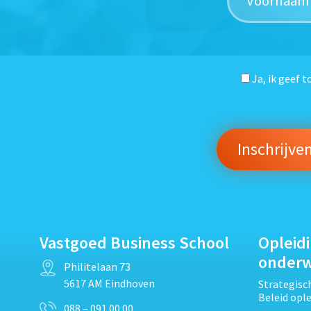
Ja, ik geef 
Vastgoed Business School
Opleid
onder
Philitelaan 73
5617 AM Eindhoven
Strategis
Beleid opl
088 – 091 00 00