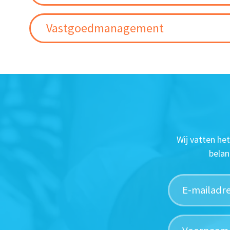
Vastgoedmanagement
Wij vatten he
belan