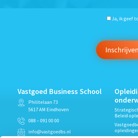
Ja, ik geef 
Vastgoed Business School
Opleid
onder
Philitelaan 73
5617 AM Eindhoven
Strategis
Beleid opl
088 – 091 00 00
Vastgoedbe
opleidinge
info@vastgoedbs.nl