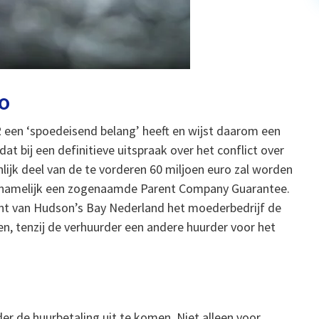
ro
 een ‘spoedeisend belang’ heeft en wijst daarom een
at bij een definitieve uitspraak over het conflict over
lijk deel van de te vorderen 60 miljoen euro zal worden
 namelijk een zogenaamde Parent Company Guarantee.
ent van Hudson’s Bay Nederland het moederbedrijf de
n, tenzij de verhuurder een andere huurder voor het
r de huurbetaling uit te komen. Niet alleen voor