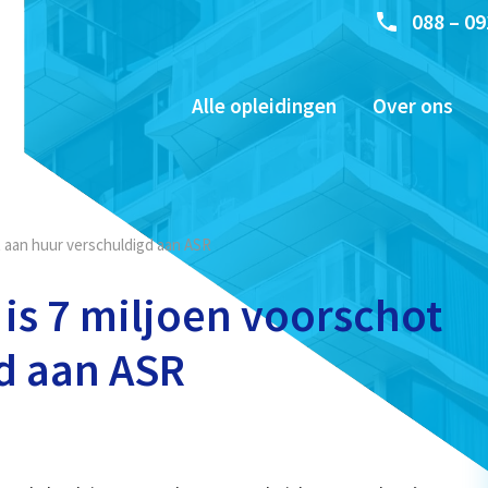
088 – 09
Alle opleidingen
Over ons
t aan huur verschuldigd aan ASR
is 7 miljoen voorschot
d aan ASR