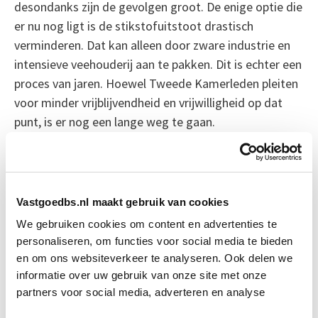
desondanks zijn de gevolgen groot. De enige optie die
er nu nog ligt is de stikstofuitstoot drastisch
verminderen. Dat kan alleen door zware industrie en
intensieve veehouderij aan te pakken. Dit is echter een
proces van jaren. Hoewel Tweede Kamerleden pleiten
voor minder vrijblijvendheid en vrijwilligheid op dat
punt, is er nog een lange weg te gaan.
Bron: NRC
Boeiend verhaal? Duik dan eens
Vastgoedbs.nl maakt gebruik van cookies
in deze opleidingen:
We gebruiken cookies om content en advertenties te
personaliseren, om functies voor social media te bieden
en om ons websiteverkeer te analyseren. Ook delen we
Vergunningverlening, Handhaving
Start wo 11
informatie over uw gebruik van onze site met onze
en Stikstof
nov
partners voor social media, adverteren en analyse