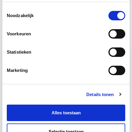
Omgevingsrecht
Start wo 28 okt
Toestemmingsselectie
Noodzakelijk
Bouwrecht
Start wo 16 sep
Voorkeuren
Statistieken
Relevant bij dit artikel
Marketing
Vastgoedrecht & Bouwrecht
Leer hoe je problemen voorkomt én hoe je (helaas
Details tonen
onvermijdelijke) incidentele juridische ongelukken
zo goed mogelijk zelf kunt afhandelen. Klassikaal
Alles toestaan
en online…
Lees verder
Selectie toestaan