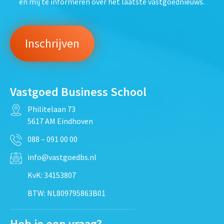
en mij te informeren over het laatste vastgoednieuws.
Vastgoed Business School
Philitelaan 73
5617 AM Eindhoven
088 – 091 00 00
info@vastgoedbs.nl
KvK: 34153807
BTW: NL809795863B01
Heb je een vraag?