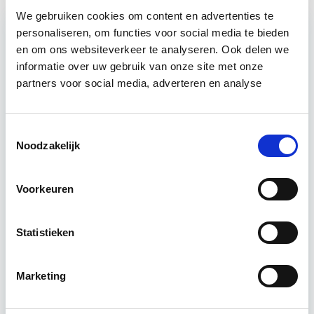
We gebruiken cookies om content en advertenties te
personaliseren, om functies voor social media te bieden
en om ons websiteverkeer te analyseren. Ook delen we
Relevant bij dit artikel
informatie over uw gebruik van onze site met onze
Vastgoedrecht & Bouwrecht
partners voor social media, adverteren en analyse
Leer hoe je problemen voorkomt én hoe je (helaas
Toestemmingsselectie
onvermijdelijke) incidentele juridische ongelukken
Noodzakelijk
zo goed mogelijk zelf kunt afhandelen. Klassikaal
en online…
Lees verder
Voorkeuren
Utrecht en/of online
Statistieken
14 lesdag(en)
Marketing
4 uur per week