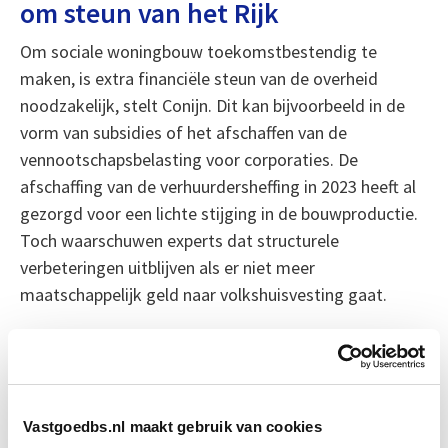
om steun van het Rijk
Om sociale woningbouw toekomstbestendig te
maken, is extra financiële steun van de overheid
noodzakelijk, stelt Conijn. Dit kan bijvoorbeeld in de
vorm van subsidies of het afschaffen van de
vennootschapsbelasting voor corporaties. De
afschaffing van de verhuurdersheffing in 2023 heeft al
gezorgd voor een lichte stijging in de bouwproductie.
Toch waarschuwen experts dat structurele
verbeteringen uitblijven als er niet meer
maatschappelijk geld naar volkshuisvesting gaat.
„De kern van het probleem is dat er meer financiële
ruimte moet komen,” concludeert Mohamed el
Achkar, bestuurder bij Woonstad Rotterdam. „Zonder
extra middelen kan niemand sociale huurwoningen
Vastgoedbs.nl maakt gebruik van cookies