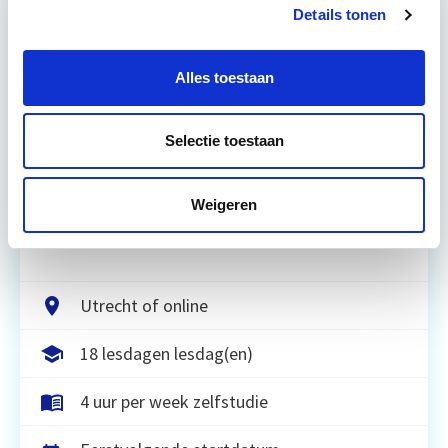
Details tonen
Relevant bij dit artikel
Circulair Bouwen
Alles toestaan
Selectie toestaan
Circulair bouwen is de toekomst. Letterlijk, want in
2050 wil de Nederlandse overheid dat de
bouweconomie volledig circulair is. Dit betekent
Weigeren
dat…
Lees verder
Utrecht of online
18 lesdagen lesdag(en)
4 uur per week zelfstudie