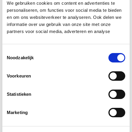
rendabel maken.”
We gebruiken cookies om content en advertenties te
personaliseren, om functies voor social media te bieden
en om ons websiteverkeer te analyseren. Ook delen we
Bron: nrc.nl
informatie over uw gebruik van onze site met onze
partners voor social media, adverteren en analyse
Boeiend verhaal? Duik dan eens
in deze opleidingen:
Toestemmingsselectie
Noodzakelijk
Circulair Bouwen
Start do 24 sep
Voorkeuren
Business Case voor Vastgoed- &
Start do
Projectontwikkeling
10 sep
Statistieken
Vastgoedfinanciering
Start do 19 nov
Marketing