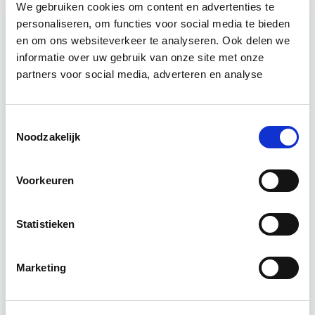
We gebruiken cookies om content en advertenties te
personaliseren, om functies voor social media te bieden
en om ons websiteverkeer te analyseren. Ook delen we
Relevant bij dit artikel
Vastgoedrecht & Bouwrecht
informatie over uw gebruik van onze site met onze
partners voor social media, adverteren en analyse
Leer hoe je problemen voorkomt én hoe je (helaas
Toestemmingsselectie
onvermijdelijke) incidentele juridische ongelukken
Noodzakelijk
zo goed mogelijk zelf kunt afhandelen. Klassikaal
en online…
Lees verder
Voorkeuren
Utrecht en/of online
Statistieken
14 lesdag(en)
Marketing
4 uur per week