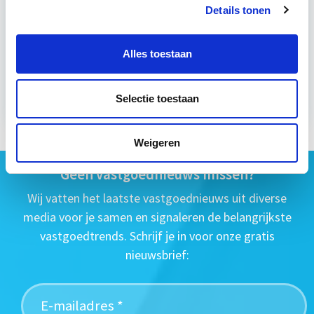
Eerstvolgende startdatum
Details tonen
wo 16 sep 2026 - Utrecht of Online
Alles toestaan
Meer informatie
Selectie toestaan
Weigeren
Geen vastgoednieuws missen?
Wij vatten het laatste vastgoednieuws uit diverse
media voor je samen en signaleren de belangrijkste
vastgoedtrends. Schrijf je in voor onze gratis
nieuwsbrief: