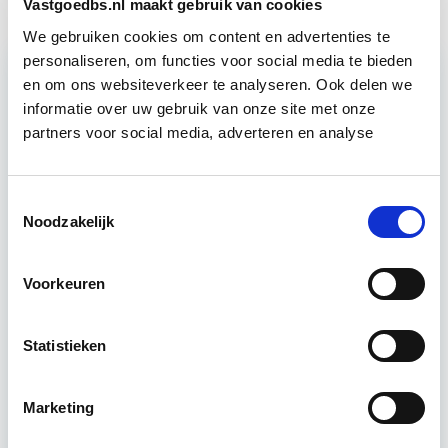
Vastgoedbs.nl maakt gebruik van cookies
We gebruiken cookies om content en advertenties te
personaliseren, om functies voor social media te bieden
en om ons websiteverkeer te analyseren. Ook delen we
informatie over uw gebruik van onze site met onze
Relevant bij dit artikel
Circulair Bouwen
partners voor social media, adverteren en analyse
Toestemmingsselectie
Circulair bouwen is de toekomst. Letterlijk, want in
Noodzakelijk
2050 wil de Nederlandse overheid dat de
bouweconomie volledig circulair is. Dit betekent
dat…
Lees verder
Voorkeuren
Statistieken
Utrecht of online
18 lesdagen lesdag(en)
Marketing