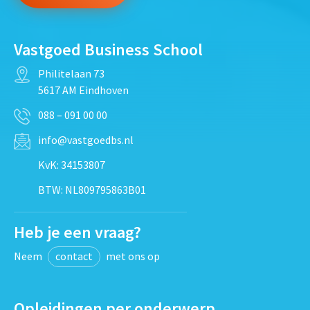
Vastgoed Business School
Philitelaan 73
5617 AM Eindhoven
088 – 091 00 00
info@vastgoedbs.nl
KvK: 34153807
BTW: NL809795863B01
Heb je een vraag?
Neem
contact
met ons op
Opleidingen per onderwerp