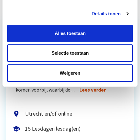
Details tonen
Relevant bij dit artikel
Alles toestaan
Business Case voor Vastgoed- &
Projectontwikkeling
Selectie toestaan
Tijdens deze opleiding leer je om integraal
Weigeren
vastgoedprojecten te realiseren en/of te
verbeteren. De belangrijkste trends in vastgoed
komen voorbij, waarbij de…
Lees verder
Utrecht en/of online
15 Lesdagen lesdag(en)