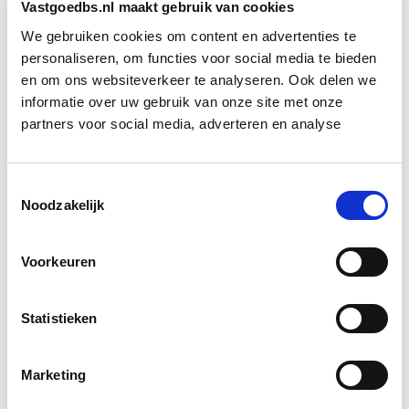
Vastgoedbs.nl maakt gebruik van cookies
boot zijn gevallen. Na 10 weken opleiding hebben ze
een certificaat en bij goed functioneren een 100%
We gebruiken cookies om content en advertenties te
personaliseren, om functies voor social media te bieden
baangarantie.
en om ons websiteverkeer te analyseren. Ook delen we
informatie over uw gebruik van onze site met onze
Bron: NRC
partners voor social media, adverteren en analyse
Boeiend verhaal? Duik dan eens
in deze opleidingen:
Toestemmingsselectie
Noodzakelijk
Projectleider Vastgoed
Start di 22 sep
Voorkeuren
Verduurzaming Vastgoed en
Start di 8
Statistieken
DMJOP
sep
Marketing
EP-W Basis - Woningen
Start wo 9 sep