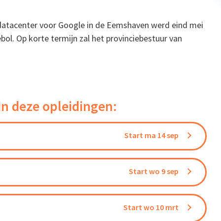
datacenter voor Google in de Eemshaven werd eind mei
ol. Op korte termijn zal het provinciebestuur van
in deze opleidingen:
Start ma 14 sep
Start wo 9 sep
Start wo 10 mrt