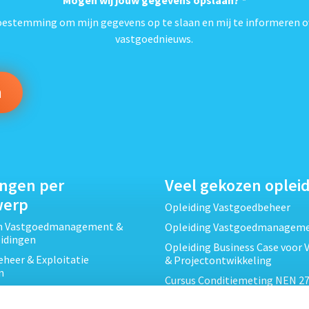
*
toestemming om mijn gegevens op te slaan en mij te informeren o
vastgoednieuws.
ingen per
Veel gekozen oplei
werp
Opleiding Vastgoedbeheer
ch Vastgoedmanagement &
Opleiding Vastgoedmanagem
eidingen
Opleiding Business Case voor 
heer & Exploitatie
& Projectontwikkeling
n
Cursus Conditiemeting NEN 27
cht & Contracten opleidingen
MJOP