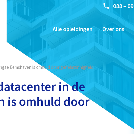
088 – 09
Alle opleidingen
Over ons
ningse Eemshaven is omhuld door geheimzinnigheid
datacenter in de
 is omhuld door