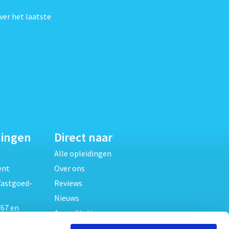
ver het laatste
dingen
Direct naar
Alle opleidingen
ent
Over ons
Vastgoed-
Reviews
Nieuws
67 en
Accreditaties
FAQ