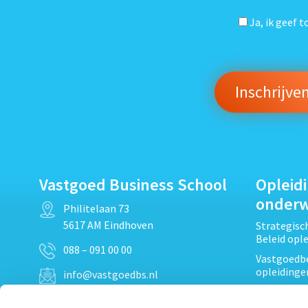
Ja, ik geef 
Vastgoed Business School
Opleid
onder
Philitelaan 73
5617 AM Eindhoven
Strategis
Beleid opl
088 – 091 00 00
Vastgoedbe
opleidinge
info@vastgoedbs.nl
Vastgoedre
KvK: 34153807