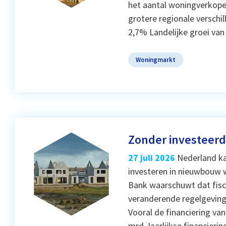
het aantal woningverkopen 
grotere regionale versch
2,7% Landelijke groei va
Woningmarkt
Zonder investeer
27 juli 2026
Nederland k
investeren in nieuwbouw 
Bank waarschuwt dat fisc
veranderende regelgeving
Vooral de financiering va
mrd Jaarlijkse financierin