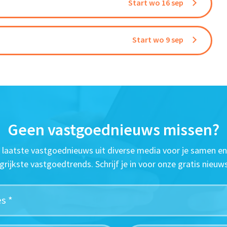
Start wo 16 sep
Start wo 9 sep
Geen vastgoednieuws missen?
t laatste vastgoednieuws uit diverse media voor je samen en
grijkste vastgoedtrends. Schrijf je in voor onze gratis nieuws