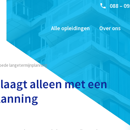
088 – 09
Alle opleidingen
Over ons
goede langetermijnplanning
laagt alleen met een
lanning