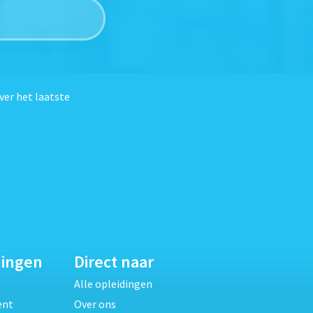
ver het laatste
dingen
Direct naar
Alle opleidingen
ent
Over ons