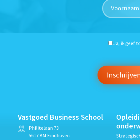
Ja, ik geef 
Vastgoed Business School
Opleid
onder
Philitelaan 73
5617 AM Eindhoven
Strategis