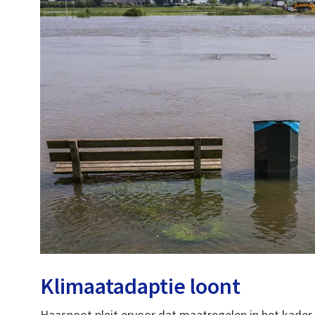
Klimaatadaptie loont
Haasnoot pleit ervoor dat maatregelen in het kader 