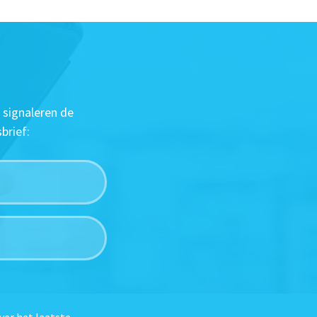
 signaleren de
brief:
ver het laatste