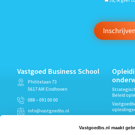
Vastgoed Business School
Opleid
onder
Philitelaan 73
5617 AM Eindhoven
Strategis
Beleid opl
088 – 091 00 00
Vastgoedbe
opleidinge
info@vastgoedbs.nl
Vastgoedre
KvK: 34153807
Projectont
Vastgoedbs.nl maakt gebr
BTW: NL809795863B01
Vastgoedpr