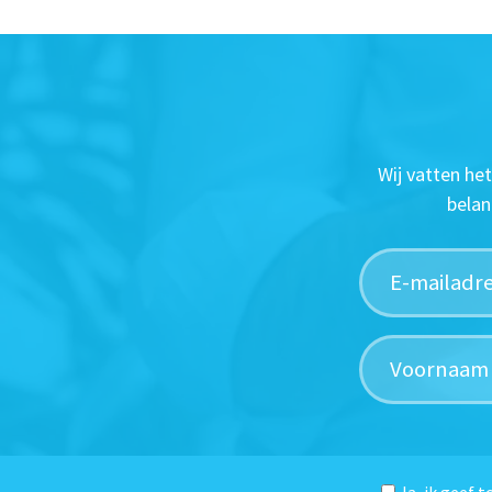
Wij vatten he
belan
Ja, ik geef 