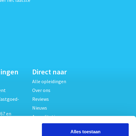
dingen
Direct naar
Alle opleidingen
ent
Over ons
Vastgoed-
Reviews
Nieuws
67 en
Accreditaties
FAQ
unde
Alles toestaan
Contact