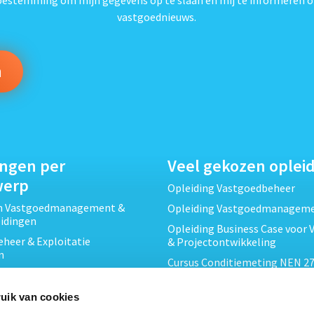
vastgoednieuws.
ingen per
Veel gekozen oplei
werp
Opleiding Vastgoedbeheer
ch Vastgoedmanagement &
Opleiding Vastgoedmanagem
eidingen
Opleiding Business Case voor 
heer & Exploitatie
& Projectontwikkeling
n
Cursus Conditiemeting NEN 27
cht & Contracten opleidingen
MJOP
wikkeling &
Opleiding Elementaire Bouwk
uik van cookies
ojecten opleidingen