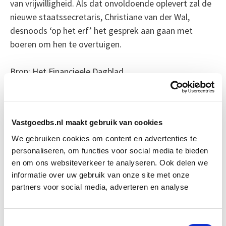
van vrijwilligheid. Als dat onvoldoende oplevert zal de
nieuwe staatssecretaris, Christiane van der Wal,
desnoods ‘op het erf’ het gesprek aan gaan met
boeren om hen te overtuigen.
Bron: Het Financieele Dagblad
Boeiend verhaal? Duik dan eens
in deze opleidingen:
Vastgoedbs.nl maakt gebruik van cookies
We gebruiken cookies om content en advertenties te
Business Case voor Vastgoed- &
Start do
personaliseren, om functies voor social media te bieden
Projectontwikkeling
10 sep
en om ons websiteverkeer te analyseren. Ook delen we
informatie over uw gebruik van onze site met onze
partners voor social media, adverteren en analyse
Vastgoedmanagement
Start wo 16 sep
Vastgoedrecht & Bouwrecht
Toestemmingsselectie
Start wo 16 sep