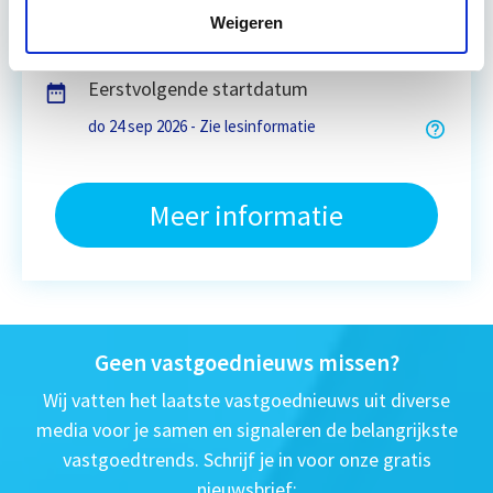
Weigeren
4 uur per week zelfstudie
Eerstvolgende startdatum
do 24 sep 2026 - Zie lesinformatie
Meer informatie
Geen vastgoednieuws missen?
Wij vatten het laatste vastgoednieuws uit diverse
media voor je samen en signaleren de belangrijkste
vastgoedtrends. Schrijf je in voor onze gratis
nieuwsbrief: