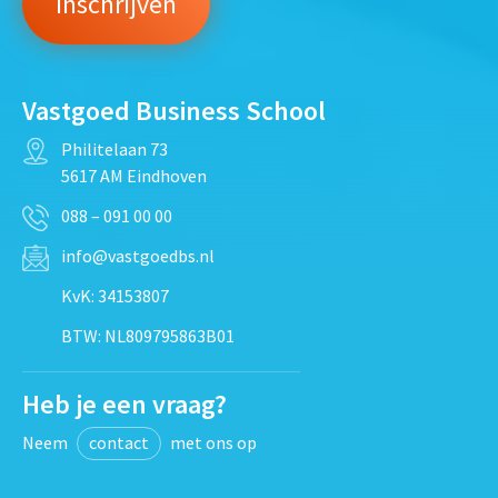
Vastgoed Business School
Philitelaan 73
5617 AM Eindhoven
088 – 091 00 00
info@vastgoedbs.nl
KvK: 34153807
BTW: NL809795863B01
Heb je een vraag?
Neem
contact
met ons op