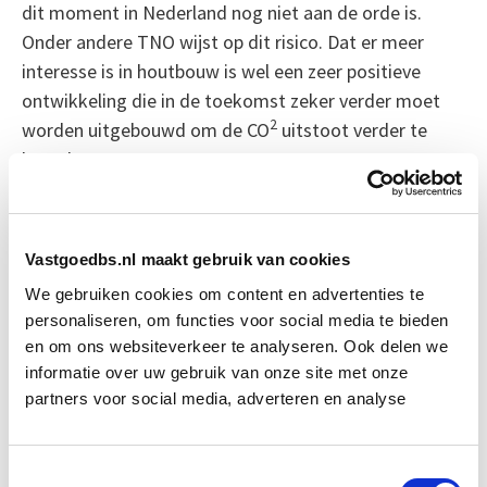
dit moment in Nederland nog niet aan de orde is.
Onder andere TNO wijst op dit risico. Dat er meer
interesse is in houtbouw is wel een zeer positieve
ontwikkeling die in de toekomst zeker verder moet
2
worden uitgebouwd om de CO
uitstoot verder te
beperken.
Bron: Stadszaken
Vastgoedbs.nl maakt gebruik van cookies
Boeiend verhaal? Duik dan eens
We gebruiken cookies om content en advertenties te
in deze opleidingen:
personaliseren, om functies voor social media te bieden
en om ons websiteverkeer te analyseren. Ook delen we
informatie over uw gebruik van onze site met onze
Circulair Bouwen
Start do 24 sep
partners voor social media, adverteren en analyse
Business Case voor Vastgoed- &
Start do
Projectontwikkeling
10 sep
Toestemmingsselectie