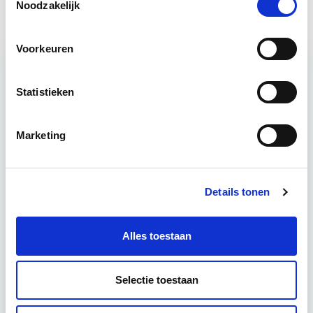
Noodzakelijk
Voorkeuren
Statistieken
Relevant bij dit artikel
Circulair Bouwen
Marketing
Circulair bouwen is de toekomst. Letterlijk, want in
2050 wil de Nederlandse overheid dat de
Details tonen
bouweconomie volledig circulair is. Dit betekent
dat…
Lees verder
Alles toestaan
Utrecht of online
Selectie toestaan
18 lesdagen lesdag(en)