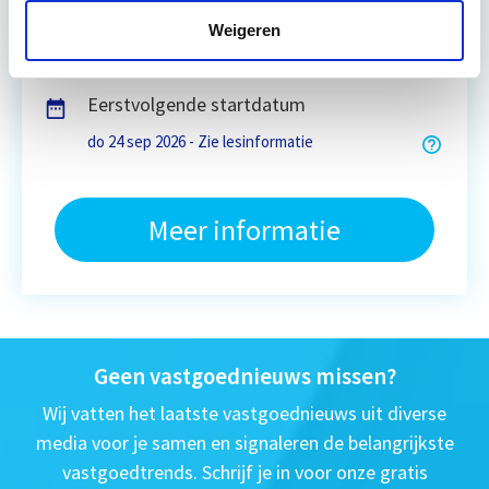
Weigeren
4 uur per week zelfstudie
Eerstvolgende startdatum
do 24 sep 2026 - Zie lesinformatie
Meer informatie
Geen vastgoednieuws missen?
Wij vatten het laatste vastgoednieuws uit diverse
media voor je samen en signaleren de belangrijkste
vastgoedtrends. Schrijf je in voor onze gratis