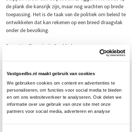
de plank die kansrijk zijn, maar nog wachten op brede
toepassing. Het is de taak van de politiek om beleid te
ontwikkelen dat kan rekenen op een breed draagvlak
onder de bevolking.
Bron: Het Financieele Dagblad
Boeiend verhaal? Duik dan eens
in deze opleidingen:
Vastgoedbs.nl maakt gebruik van cookies
We gebruiken cookies om content en advertenties te
Verduurzaming Vastgoed en
Start di 8
personaliseren, om functies voor social media te bieden
DMJOP
sep
en om ons websiteverkeer te analyseren. Ook delen we
informatie over uw gebruik van onze site met onze
partners voor social media, adverteren en analyse
Circulair Bouwen
Start do 24 sep
Toestemmingsselectie