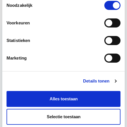
EP-W Basis - Woningen
Start wo 9 sep
Noodzakelijk
Voorkeuren
Statistieken
Relevant bij dit artikel
Circulair Bouwen
Marketing
Circulair bouwen is de toekomst. Letterlijk, want in
2050 wil de Nederlandse overheid dat de
Details tonen
bouweconomie volledig circulair is. Dit betekent
dat…
Lees verder
Alles toestaan
Utrecht of online
Selectie toestaan
18 lesdagen lesdag(en)