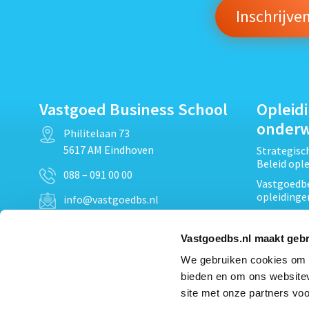
Vastgoed Business School
Opleid
onder
Philitelaan 73
5617 AM Eindhoven
Strategis
Beleid opl
088 – 091 00 00
Vastgoedbe
opleidinge
info@vastgoedbs.nl
Vastgoedre
KvK: 34153807
Projectont
Vastgoedbs.nl maakt gebr
BTW: NL809795863B01
Vastgoedpr
We gebruiken cookies om c
Techniek, 
bieden en om ons websitev
Opleiding
Heb je een vraag?
site met onze partners voo
Verduurzam