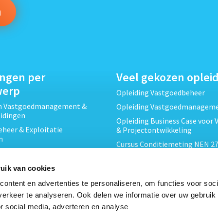
ingen per
Veel gekozen oplei
werp
Opleiding Vastgoedbeheer
ch Vastgoedmanagement &
Opleiding Vastgoedmanagem
eidingen
Opleiding Business Case voor 
heer & Exploitatie
& Projectontwikkeling
n
Cursus Conditiemeting NEN 27
cht & Contracten opleidingen
MJOP
wikkeling &
Opleiding Elementaire Bouwk
uik van cookies
ojecten opleidingen
Cursus EP-W Basis Woningen
ontent en advertenties te personaliseren, om functies voor soci
Onderhoud & Inspectie
Opleiding Professioneel VvE-
erkeer te analyseren. Ook delen we informatie over uw gebruik
en
r social media, adverteren en analyse
Opleiding Projectleider Vastg
ing en Energieprestatie