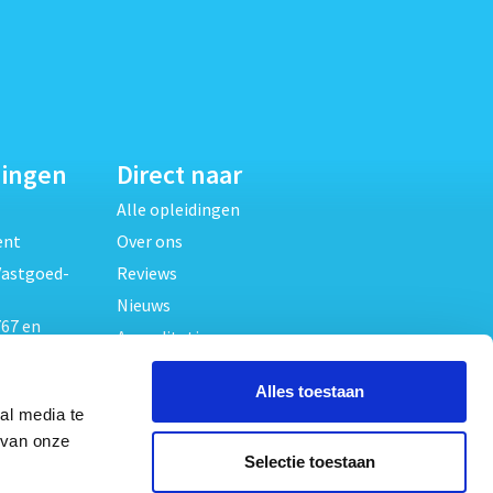
dingen
Direct naar
Alle opleidingen
ent
Over ons
Vastgoed-
Reviews
Nieuws
67 en
Accreditaties
FAQ
unde
Alles toestaan
Contact
al media te
Algemene voorwaarden
beheer
 van onze
Selectie toestaan
Privacy verklaring
oed