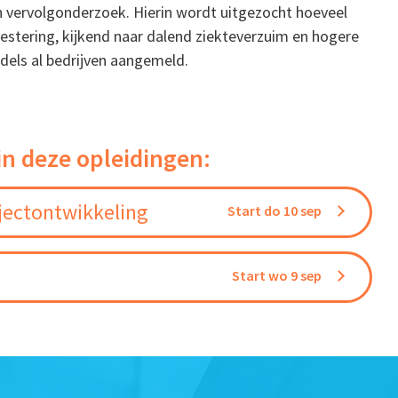
n vervolgonderzoek. Hierin wordt uitgezocht hoeveel
vestering, kijkend naar dalend ziekteverzuim en hogere
ddels al bedrijven aangemeld.
in deze opleidingen:
jectontwikkeling
Start do 10 sep
Start wo 9 sep