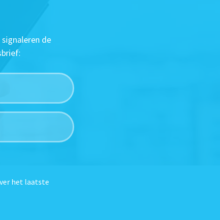
 signaleren de
brief:
ver het laatste