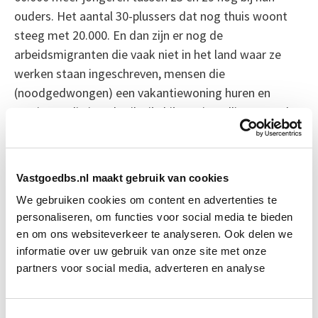
ouders. Het aantal 30-plussers dat nog thuis woont
steeg met 20.000. En dan zijn er nog de
arbeidsmigranten die vaak niet in het land waar ze
werken staan ingeschreven, mensen die
(noodgedwongen) een vakantiewoning huren en
woningen die in gebruik zijn bij zorginstellingen en dus
niet beschikbaar voor ‘gewone’ huurders of kopers.
Startende kopers komen nauwelijks aan bod
Vastgoedbs.nl maakt gebruik van cookies
Door de huidige krapte op de woningmarkt komen
We gebruiken cookies om content en advertenties te
starters er niet meer aan te pas. Iemand met een
personaliseren, om functies voor social media te bieden
jaarinkomen van 40 mille kan nog geen 2 ton lenen
en om ons websiteverkeer te analyseren. Ook delen we
voor een hypotheek. Maar zo iemand wordt wel
informatie over uw gebruik van onze site met onze
verondersteld een huur van ruim boven de 1000 euro
partners voor social media, adverteren en analyse
per maand te kunnen betalen. De rentelasten zouden
fors minder bedragen. Beleggers hebben dus vrij spel
Toestemmingsselectie