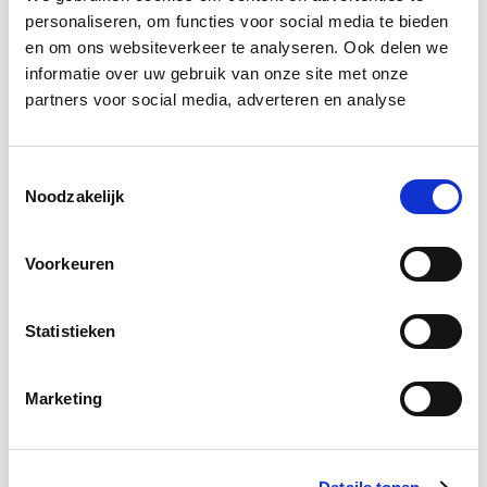
Klimaatverandering en de
personaliseren, om functies voor social media te bieden
stijgende zeespiegel
en om ons websiteverkeer te analyseren. Ook delen we
19 augustus 2024
De laatste jaren is
informatie over uw gebruik van onze site met onze
partners voor social media, adverteren en analyse
klimaatverandering een steeds belangrijker
onderwerp geworden in onze dagelijkse
gesprekken. Waar het vroeger nog een
Toestemmingsselectie
abstract concept was, is het nu een populair
Noodzakelijk
gespreksonderwerp geworden, vooral onder
mensen die zich zorgen maken over de
Voorkeuren
toekomst. Het is duidelijk dat de groep van
klimaatontkenners steeds kleiner wordt, maar
Statistieken
dit betekent niet automatisch […]
Lees
verder
Marketing
Klimaat