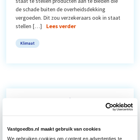
staat te stellen producten aan te bieden die
de schade buiten de overheidsdekking
vergoeden. Dit zou verzekeraars ook in staat
stellen […]
Lees verder
Klimaat
Vastgoedbs.nl maakt gebruik van cookies
We gebruiken cookies om content en advertenties te