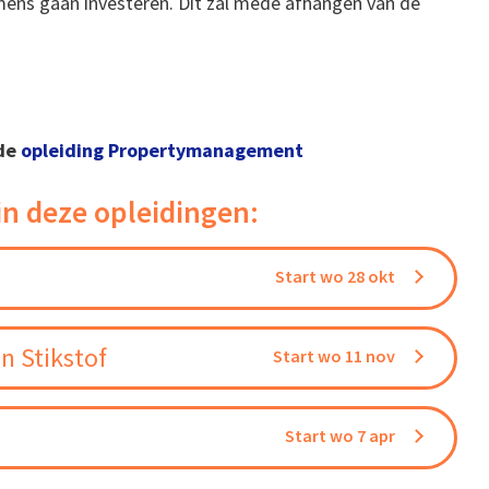
ens gaan investeren. Dit zal mede afhangen van de
 de
opleiding Propertymanagement
in deze opleidingen:
Start wo 28 okt
n Stikstof
Start wo 11 nov
Start wo 7 apr