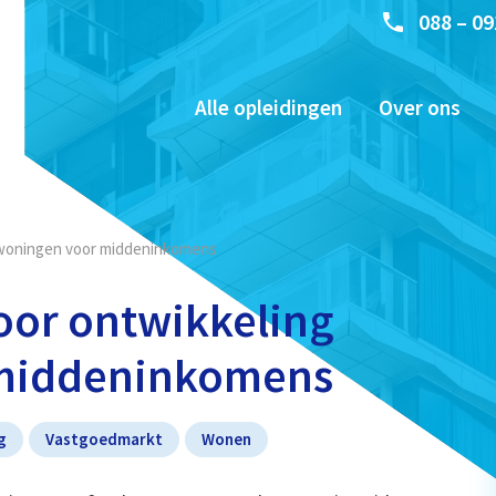
088 – 09
Alle opleidingen
Over ons
urwoningen voor middeninkomens
voor ontwikkeling
middeninkomens
g
Vastgoedmarkt
Wonen