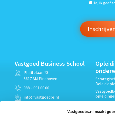
Ja, ik geef 
Vastgoed Business School
Opleid
onder
Philitelaan 73
5617 AM Eindhoven
Strategis
Beleid opl
088 – 091 00 00
Vastgoedbe
opleidinge
info@vastgoedbs.nl
Vastgoedre
KvK: 34153807
Projectont
Vastgoedbs.nl maakt gebr