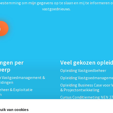
toestemming om mijn gegevens op te slaan en mij te informeren o
vastgoednieuws.
ingen per
Veel gekozen oplei
werp
Opleiding Vastgoedbeheer
ch Vastgoedmanagement &
Opleiding Vastgoedmanagem
eidingen
Opleiding Business Case voor 
heer & Exploitatie
& Projectontwikkeling
n
Cursus Conditiemeting NEN 27
cht & Contracten opleidingen
MJOP
wikkeling &
Opleiding Elementaire Bouwk
uik van cookies