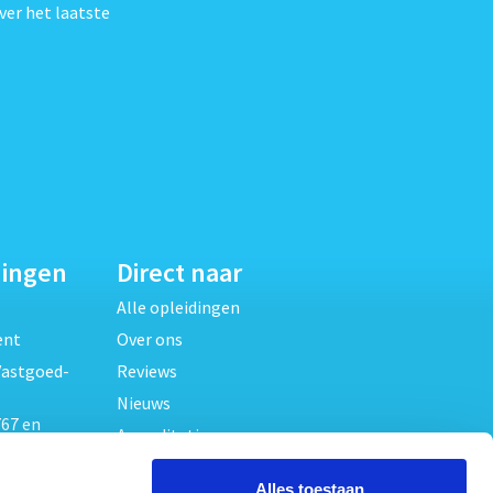
ver het laatste
dingen
Direct naar
Alle opleidingen
ent
Over ons
Vastgoed-
Reviews
Nieuws
67 en
Accreditaties
FAQ
unde
Alles toestaan