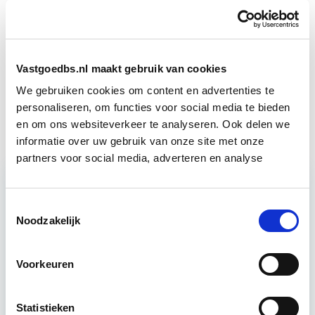
in deze opleidingen:
Vastgoedmarkt & Trends
Start wo 30 sep
Vastgoedbs.nl maakt gebruik van cookies
We gebruiken cookies om content en advertenties te
Huurrecht Woonruimte
Start wo 12 mei
personaliseren, om functies voor social media te bieden
en om ons websiteverkeer te analyseren. Ook delen we
informatie over uw gebruik van onze site met onze
partners voor social media, adverteren en analyse
Toestemmingsselectie
Relevant bij dit artikel
Noodzakelijk
Vastgoedrecht & Bouwrecht
Voorkeuren
Leer hoe je problemen voorkomt én hoe je (helaas
onvermijdelijke) incidentele juridische ongelukken
Statistieken
zo goed mogelijk zelf kunt afhandelen. Klassikaal