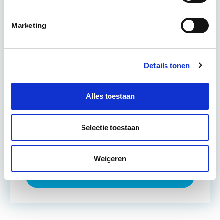
en online…
Lees verder
Marketing
Utrecht en/of online
Details tonen
14 lesdag(en)
4 uur per week
Alles toestaan
Eerstvolgende startdatum
Selectie toestaan
wo 16 sep 2026 - Utrecht of Online
Weigeren
Meer informatie