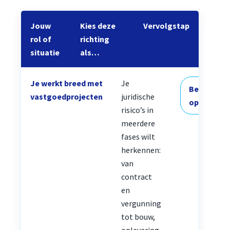
Jouw
Kies deze
Vervolgstap
rol of
richting
situatie
als…
Je werkt breed met
Je
Bekijk
vastgoedprojecten
juridische
opleiding
risico’s in
meerdere
fases wilt
herkennen:
van
contract
en
vergunning
tot bouw,
oplevering