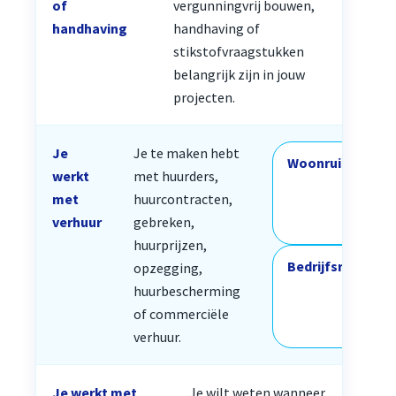
of
vergunningvrij bouwen,
handhaving
handhaving of
stikstofvraagstukken
belangrijk zijn in jouw
projecten.
Je
Je te maken hebt
Woonruimte
werkt
met huurders,
met
huurcontracten,
verhuur
gebreken,
huurprijzen,
Bedrijfsruimte
opzegging,
huurbescherming
of commerciële
verhuur.
Je werkt met
Je wilt weten wanneer