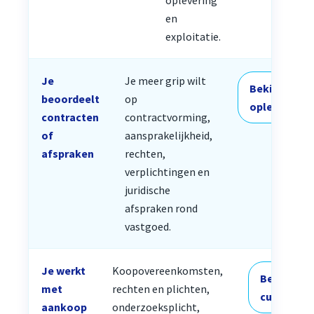
en
exploitatie.
Je
Je meer grip wilt
Bekijk
beoordeelt
op
opleiding
contracten
contractvorming,
of
aansprakelijkheid,
afspraken
rechten,
verplichtingen en
juridische
afspraken rond
vastgoed.
Je werkt
Koopovereenkomsten,
Bekijk
met
rechten en plichten,
cursus
aankoop
onderzoeksplicht,