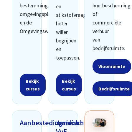
bestemmingsplannen,
huurbescherming
en
omgevingsplannen
of
stikstofvraagstukken
en de
commerciële
beter
Omgevingswet.
verhuur
willen
van
begrijpen
bedrijfsruimte.
en
toepassen.
Woonruimte
Bekijk
Bekijk
cursus
cursus
Bedrijfsruimte
Aanbestedingsrecht
Juridisch
VvE-