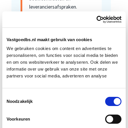
leveranciersafspraken.
Wat is huurrecht?
Vastgoedbs.nl maakt gebruik van cookies
Huurrecht gaat over de
We gebruiken cookies om content en advertenties te
rechten en plichten van
personaliseren, om functies voor social media te bieden
en om ons websiteverkeer te analyseren. Ook delen we
huurders en verhuurders.
informatie over uw gebruik van onze site met onze
Binnen vastgoed gaat het
partners voor social media, adverteren en analyse
vaak over woonruimte,
bedrijfsruimte, huurprijzen,
Toestemmingsselectie
gebreken, contractduur,
Noodzakelijk
opzegging en
huurbescherming.
Voorkeuren