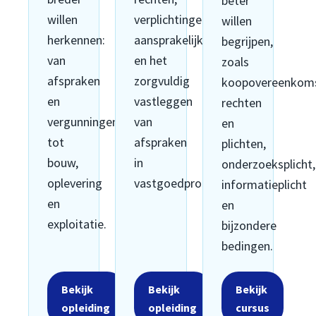
beter
willen
verplichtingen,
willen
herkennen:
aansprakelijkheid
begrijpen,
van
en het
zoals
afspraken
zorgvuldig
koopovereenkoms
en
vastleggen
rechten
vergunningen
van
en
tot
afspraken
plichten,
bouw,
in
onderzoeksplicht,
oplevering
vastgoedprocessen.
informatieplicht
en
en
exploitatie.
bijzondere
bedingen.
Bekijk
Bekijk
Bekijk
opleiding
opleiding
cursus