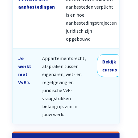
Be
aanbestedingen
aanbesteden verplicht
cu
is en hoe
aanbestedingstrajecten
juridisch zijn
opgebouwd.
Je
Appartementsrecht,
Bekijk
werkt
afspraken tussen
cursus
met
eigenaren, wet- en
VvE’s
regelgeving en
juridische VvE-
vraagstukken
belangrijk zijn in
jouw werk.