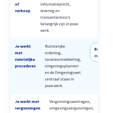
of
informatieplicht,
verkoop
levering en
transactierisico’s
belangrijk zijn in jouw
werk.
Je werkt
Ruimtelijke
Bekijk
met
ordening,
cursus
ruimtelijke
locatieontwikkeling,
procedures
omgevingsplannen
en de Omgevingswet
centraal staan in
jouw werk.
Je werkt met
Vergunningsaanvragen,
Bek
vergunningen
omgevingsvergunningen,
cur