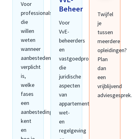
Voor
Beheer
professionals
Twijfel
die
Voor
je
willen
VvE-
tussen
weten
beheerders
meerdere
wanneer
en
opleidingen?
aanbesteden
vastgoedprofessionals
Plan
verplicht
die
dan
is,
juridische
een
welke
aspecten
vrijblijvend
fases
van
adviesgesprek.
een
appartementsrecht,
aanbesteding
wet-
kent
en
en
regelgeving
hoe je