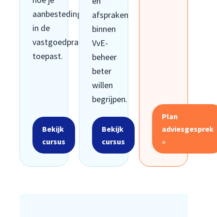
en
aanbestedingsregels
afspraken
in de
binnen
vastgoedpraktijk
VvE-
toepast.
beheer
beter
willen
begrijpen.
Plan
Bekijk
Bekijk
adviesgesprek
cursus
cursus
»