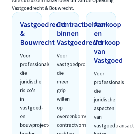
Alle cursussen maken deel uit van de Opleiding
Vastgoedrecht & Bouwrecht.
Vastgoedrecht
Contractbeheer
Aankoop
&
binnen
en
Bouwrecht
Vastgoedrecht
Verkoop
van
Voor
Voor
Vastgoed
professionals
vastgoedprofessionals
die
die
Voor
juridische
meer
professionals
risico’s
grip
die
in
willen
juridische
vastgoed-
op
aspecten
en
overeenkomsten,
van
bouwprojecten
contractvorming,
vastgoedtransact
breder
rechten,