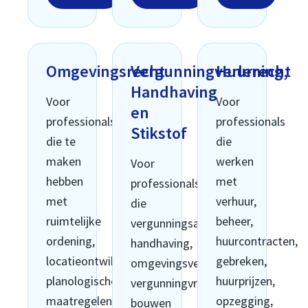
Omgevingsrecht
Vergunningverlening,
Huurrecht
Handhaving
Voor
Voor
en
professionals
professionals
Stikstof
die te
die
maken
werken
Voor
hebben
met
professionals
met
verhuur,
die
ruimtelijke
beheer,
vergunningsaanvragen,
ordening,
huurcontracten,
handhaving,
locatieontwikkeling,
gebreken,
omgevingsvergunningen,
planologische
huurprijzen,
vergunningvrij
maatregelen,
opzegging,
bouwen