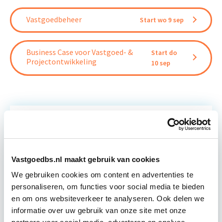
Vastgoedbeheer
Start wo 9 sep
Business Case voor Vastgoed- &
Start do
Projectontwikkeling
10 sep
Relevant bij dit artikel
Vastgoedmarkt & Trends
Vastgoedbs.nl maakt gebruik van cookies
We gebruiken cookies om content en advertenties te
Ontwikkelingen op de vastgoedmarkt zijn
personaliseren, om functies voor social media te bieden
afhankelijk van algemene economische
en om ons websiteverkeer te analyseren. Ook delen we
ontwikkelingen, die ook tijdens deze module
informatie over uw gebruik van onze site met onze
worden verkend. Ook wordt er aandacht