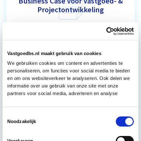
Business Case voor Vastgoed- &
Projectontwikkeling
Tijdens deze opleiding leer je om integraal
vastgoedprojecten te realiseren en/of te
verbeteren. De belangrijkste trends in vastgoed
komen voorbij, waarbij de…
Lees verder
Vastgoedbs.nl maakt gebruik van cookies
We gebruiken cookies om content en advertenties te
personaliseren, om functies voor social media te bieden
Utrecht en/of online
en om ons websiteverkeer te analyseren. Ook delen we
informatie over uw gebruik van onze site met onze
15 Lesdagen lesdag(en)
partners voor social media, adverteren en analyse
4 - 8 uur per week
Toestemmingsselectie
Eerstvolgende startdatum
Noodzakelijk
do 10 sep 2026 - Utrecht of Online
Voorkeuren