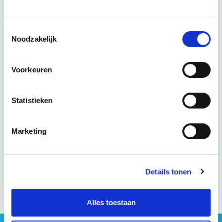
welke afspraken er gemaakt worden en wat…
Lees verder
Toestemmingsselectie
Noodzakelijk
Utrecht
Voorkeuren
4 uur per week
Statistieken
Eerstvolgende startdatum
wo 10 mrt 2027 - Utrecht of Online
Marketing
Meer informatie
Details tonen
Alles toestaan