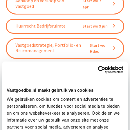
Aankoop en Verkoop van
Start wo 7
Vastgoed
apr
Huurrecht Bedrijfsruimte
Start wo 9 jun
Vastgoedstrategie, Portfolio- en
Start wo
Risicomanagement
9 dec
Vastgoedbs.nl maakt gebruik van cookies
Relevant bij dit artikel
Vastgoedrecht
We gebruiken cookies om content en advertenties te
personaliseren, om functies voor social media te bieden
en om ons websiteverkeer te analyseren. Ook delen we
informatie over uw gebruik van onze site met onze
Wanneer de belangen groot zijn, is het enorm
partners voor social media, adverteren en analyse
belangrijk om haarscherp in beeld te hebben