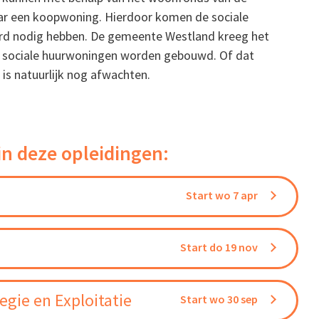
r een koopwoning. Hierdoor komen de sociale
rd nodig hebben. De gemeente Westland kreeg het
nig sociale huurwoningen worden gebouwd. Of dat
s natuurlijk nog afwachten.
in deze opleidingen:
Start wo 7 apr
Start do 19 nov
gie en Exploitatie
Start wo 30 sep