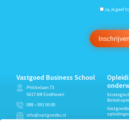
Ja, ik geef 
Vastgoed Business School
Opleid
onder
Philitelaan 73
5617 AM Eindhoven
Strategis
Beleid opl
088 – 091 00 00
Vastgoedbe
opleidinge
info@vastgoedbs.nl
Vastgoedre
KvK: 34153807