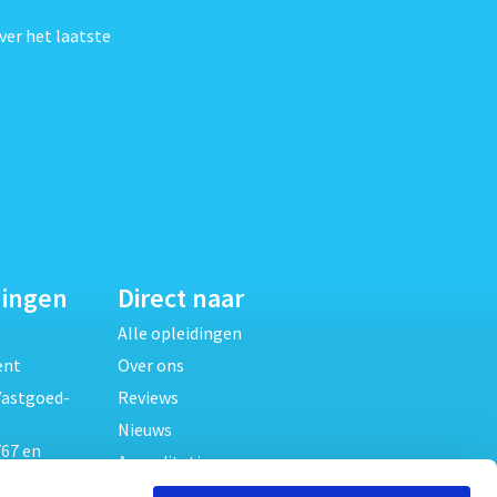
ver het laatste
dingen
Direct naar
Alle opleidingen
ent
Over ons
Vastgoed-
Reviews
Nieuws
67 en
Accreditaties
FAQ