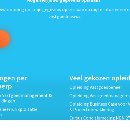
*
toestemming om mijn gegevens op te slaan en mij te informeren o
vastgoednieuws.
ingen per
Veel gekozen oplei
werp
Opleiding Vastgoedbeheer
ch Vastgoedmanagement &
Opleiding Vastgoedmanagem
eidingen
Opleiding Business Case voor 
heer & Exploitatie
& Projectontwikkeling
n
Cursus Conditiemeting NEN 27
cht & Contracten opleidingen
MJOP