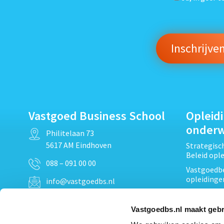
Vastgoed Business School
Opleid
onder
Philitelaan 73
5617 AM Eindhoven
Strategis
Beleid opl
088 – 091 00 00
Vastgoedbe
opleidinge
info@vastgoedbs.nl
Vastgoedre
KvK: 34153807
Projectont
Vastgoedbs.nl maakt gebr
BTW: NL809795863B01
Vastgoedpr