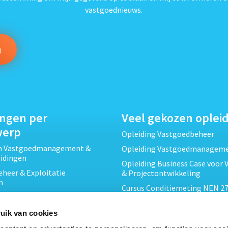
vastgoednieuws.
ingen per
Veel gekozen oplei
werp
Opleiding Vastgoedbeheer
ch Vastgoedmanagement &
Opleiding Vastgoedmanagem
eidingen
Opleiding Business Case voor 
heer & Exploitatie
& Projectontwikkeling
n
Cursus Conditiemeting NEN 27
cht & Contracten opleidingen
MJOP
wikkeling &
Opleiding Elementaire Bouwk
uik van cookies
ojecten opleidingen
Cursus EP-W Basis Woningen