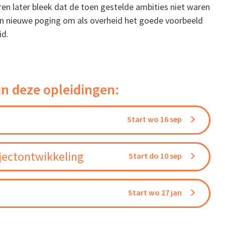
en later bleek dat de toen gestelde ambities niet waren
en nieuwe poging om als overheid het goede voorbeeld
id.
in deze opleidingen:
Start wo 16 sep
jectontwikkeling
Start do 10 sep
Start wo 27 jan