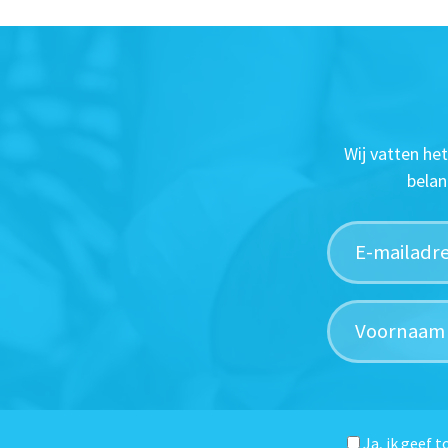
Wij vatten he
belan
Ja, ik geef 