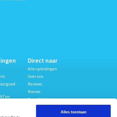
dingen
Direct naar
Alle opleidingen
ent
Over ons
Vastgoed-
Reviews
Nieuws
67 en
Accreditaties
FAQ
unde
Alles toestaan
Contact