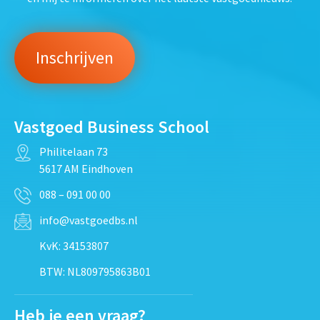
Vastgoed Business School
Philitelaan 73
5617 AM Eindhoven
088 – 091 00 00
info@vastgoedbs.nl
KvK: 34153807
BTW: NL809795863B01
Heb je een vraag?