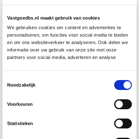
Aankoop en Verkoop van
Start wo 7
Vastgoed
apr
Vastgoedbs.nl maakt gebruik van cookies
We gebruiken cookies om content en advertenties te
personaliseren, om functies voor social media te bieden
en om ons websiteverkeer te analyseren. Ook delen we
informatie over uw gebruik van onze site met onze
partners voor social media, adverteren en analyse
Relevant bij dit artikel
Vastgoedmarkt & Trends
Toestemmingsselectie
Noodzakelijk
Ontwikkelingen op de vastgoedmarkt zijn
afhankelijk van algemene economische
Voorkeuren
ontwikkelingen, die ook tijdens deze module
worden verkend. Ook wordt er aandacht
geschonken…
Lees verder
Statistieken