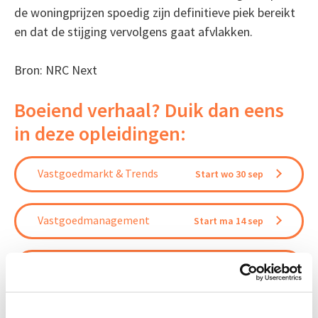
de woningprijzen spoedig zijn definitieve piek bereikt
en dat de stijging vervolgens gaat afvlakken.
Bron: NRC Next
Boeiend verhaal? Duik dan eens
in deze opleidingen:
Vastgoedmarkt & Trends
Start wo 30 sep
Vastgoedmanagement
Start ma 14 sep
Circulair Bouwen
Start do 24 sep
Business Case voor Vastgoed- &
Start do