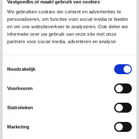
Vastgoedbs.nl maakt gebruik van cookies
Projectontwikkeling
10 sep
We gebruiken cookies om content en advertenties te
personaliseren, om functies voor social media te bieden
en om ons websiteverkeer te analyseren. Ook delen we
informatie over uw gebruik van onze site met onze
partners voor social media, adverteren en analyse
Relevant bij dit artikel
Aankoop en Verkoop van
Vastgoed
Toestemmingsselectie
Noodzakelijk
Rechten, verplichtingen, vereisten en
overeenkomsten omtrent het aankopen en
Voorkeuren
verkopen van vastgoed komen in deze module aan
bod.
Lees verder
Statistieken
Utrecht
Marketing