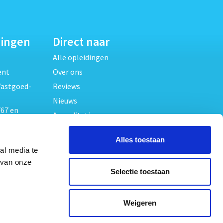
dingen
Direct naar
Alle opleidingen
ent
Over ons
Vastgoed-
Reviews
Nieuws
67 en
Accreditaties
FAQ
unde
Alles toestaan
Contact
al media te
Algemene voorwaarden
beheer
 van onze
Selectie toestaan
Privacy verklaring
oed
ouwrecht
Volg ons op
Weigeren
ed en