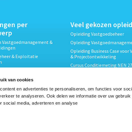
ingen per
Veel gekozen oplei
werp
Opleiding Vastgoedbeheer
ch Vastgoedmanagement &
Opleiding Vastgoedmanagem
eidingen
Opleiding Business Case voor 
heer & Exploitatie
& Projectontwikkeling
n
Cursus Conditiemeting NEN 27
cht & Contracten opleidingen
MJOP
wikkeling &
Opleiding Elementaire Bouwk
uik van cookies
ojecten opleidingen
Cursus EP-W Basis Woningen
ontent en advertenties te personaliseren, om functies voor soci
Onderhoud & Inspectie
Opleiding Professioneel VvE-
erkeer te analyseren. Ook delen we informatie over uw gebruik
en
r social media, adverteren en analyse
Opleiding Projectleider Vastg
ing en Energieprestatie
n
Opleiding Vastgoedrecht & B
Cursus Verduurzaming Vastgo
le opleidingen
DMJOP