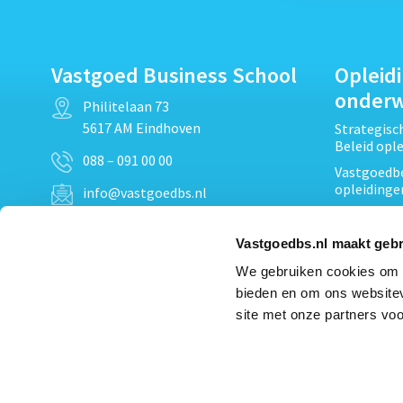
Vastgoed Business School
Opleid
onder
Philitelaan 73
5617 AM Eindhoven
Strategis
Beleid opl
088 – 091 00 00
Vastgoedbe
opleidinge
info@vastgoedbs.nl
Vastgoedre
KvK: 34153807
Projectont
Vastgoedbs.nl maakt gebr
BTW: NL809795863B01
Vastgoedpr
We gebruiken cookies om c
Techniek, 
bieden en om ons websitev
Opleiding
Heb je een vraag?
site met onze partners voo
Verduurzam
Neem
contact
met ons op
opleidinge
Bekijk al