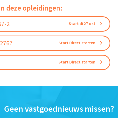
in deze opleidingen:
67-2
Start di 27 okt
 2767
Start Direct starten
Start Direct starten
Geen vastgoednieuws missen?