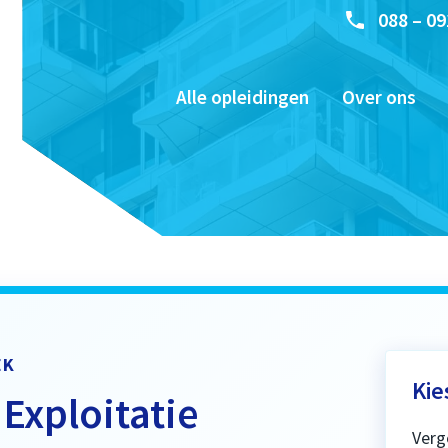
088 – 09
Alle opleidingen
Over ons
EK
Kie
Exploitatie
Verg