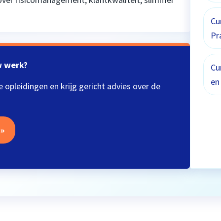
Cu
Pr
uw werk?
Cu
en
e opleidingen en krijg gericht advies over de
 »