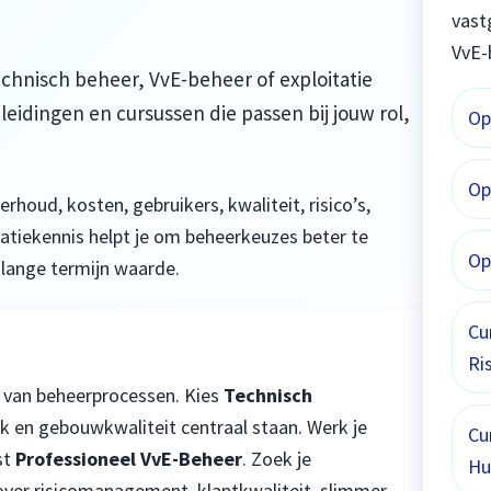
vast
VvE-
echnisch beheer, VvE-beheer of exploitatie
leidingen en cursussen die passen bij jouw rol,
Op
Op
oud, kosten, gebruikers, kwaliteit, risico’s,
atiekennis helpt je om beheerkeuzes beter te
Op
 lange termijn waarde.
Cu
Ri
 van beheerprocessen. Kies
Technisch
k en gebouwkwaliteit centraal staan. Werk je
Cu
st
Professioneel VvE-Beheer
. Zoek je
Hu
 over risicomanagement, klantkwaliteit, slimmer