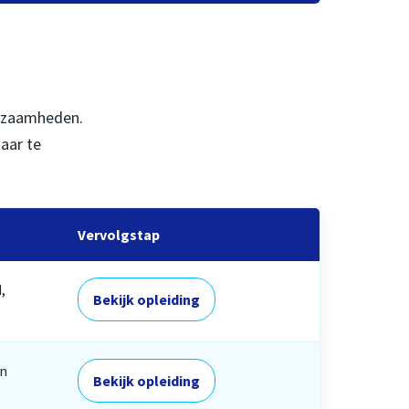
rkzaamheden.
kaar te
Vervolgstap
,
Bekijk opleiding
en
Bekijk opleiding