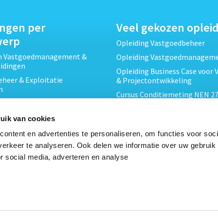
ingen per
Veel gekozen oplei
werp
Opleiding Vastgoedbeheer
ch Vastgoedmanagement &
Opleiding Vastgoedmanagem
eidingen
Opleiding Business Case voor 
heer & Exploitatie
& Projectontwikkeling
n
Cursus Conditiemeting NEN 27
cht & Contracten opleidingen
MJOP
wikkeling &
Opleiding Elementaire Bouwk
uik van cookies
ojecten opleidingen
Cursus EP-W Basis Woningen
ontent en advertenties te personaliseren, om functies voor soci
Onderhoud & Inspectie
Opleiding Professioneel VvE-
erkeer te analyseren. Ook delen we informatie over uw gebruik
en
r social media, adverteren en analyse
Opleiding Projectleider Vastg
ing en Energieprestatie
n
Opleiding Vastgoedrecht & B
Cursus Verduurzaming Vastgo
le opleidingen
DMJOP