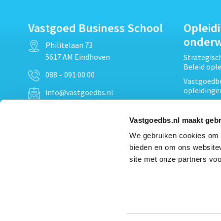
Vastgoed Business School
Opleid
onder
Philitelaan 73
5617 AM Eindhoven
Strategis
Beleid opl
088 – 091 00 00
Vastgoedbe
opleidinge
info@vastgoedbs.nl
Vastgoedre
KvK: 34153807
Projectont
Vastgoedbs.nl maakt gebr
BTW: NL809795863B01
Vastgoedpr
We gebruiken cookies om c
Techniek, 
bieden en om ons websitev
Opleiding
Heb je een vraag?
site met onze partners voo
Verduurzam
Neem
contact
met ons op
opleidinge
Bekijk al