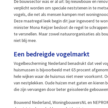
De bouwsector was er al uit: bij nieuwbouw en renov
verplicht worden om speciale neststenen in te metse
vogels, die net als mensen kampen met woningnood
Deze maatregel leek begin dit jaar ingevoerd te wo
minister Mona Keijzer besloot de regel te schrapp
te versnellen. Maar zowel natuurorganisaties als bou
niet blij mee.
Een bedreigde vogelmarkt
Vogelbescherming Nederland benadrukt dat veel voge
huismussen is bijvoorbeeld met 65 procent afgenom
hele wijken waar de huismus niet meer voorkomt. O
van nestplekken. Oude huizen met gaten en kieren 
die zijn vervangen door beter geïsoleerde gebouwen
Bouwend Nederland, WoningbouwersNL en NEPROM ste