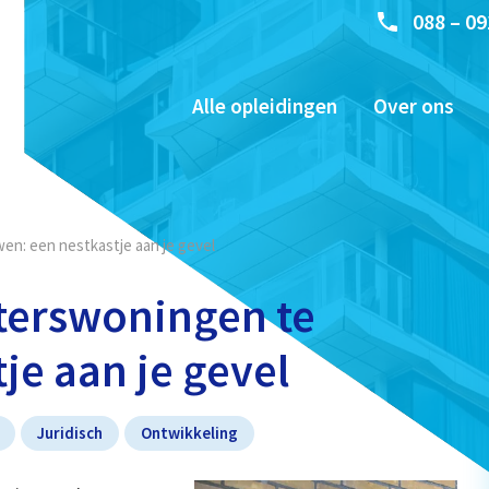
088 – 09
Alle opleidingen
Over ons
en: een nestkastje aan je gevel
rterswoningen te
je aan je gevel
Juridisch
Ontwikkeling