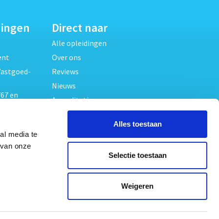
dingen
Direct naar
Alle opleidingen
ent
Over ons
Vastgoed-
Reviews
Nieuws
67 en
Accreditaties
FAQ
unde
Alles toestaan
Contact
al media te
Algemene voorwaarden
beheer
 van onze
Selectie toestaan
Privacy verklaring
oed
ouwrecht
Volg ons op
Weigeren
ed en