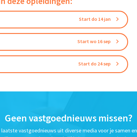
in deze opleidingen:
Start do 14 jan
Start wo 16 sep
Start do 24 sep
Geen vastgoednieuws missen?
t laatste vastgoednieuws uit diverse media voor je samen en