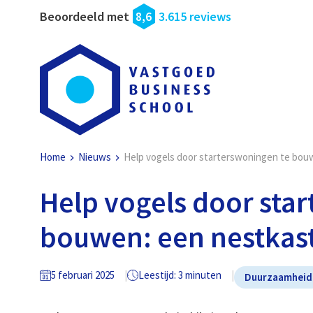
Beoordeeld met
8,6
3.615 reviews
Home
Nieuws
Help vogels door starterswoningen te bouw
Help vogels door sta
bouwen: een nestkast
5 februari 2025
Leestijd: 3 minuten
Duurzaamheid