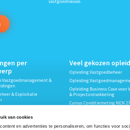
vastgoednieuws.
ingen per
Veel gekozen oplei
werp
Opleiding Vastgoedbeheer
ch Vastgoedmanagement &
Opleiding Vastgoedmanagem
eidingen
Opleiding Business Case voor 
heer & Exploitatie
& Projectontwikkeling
n
Cursus Conditiemeting NEN 27
cht & Contracten opleidingen
MJOP
wikkeling &
Opleiding Elementaire Bouwk
uik van cookies
ojecten opleidingen
Cursus EP-W Basis Woningen
ontent en advertenties te personaliseren, om functies voor soci