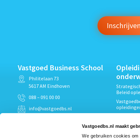
Vastgoed Business School
Opleid
onder
Philitelaan 73
5617 AM Eindhoven
Strategis
Beleid opl
088 – 091 00 00
Vastgoedbe
opleidinge
info@vastgoedbs.nl
Vastgoedre
KvK: 34153807
Projectont
Vastgoedbs.nl maakt gebr
BTW: NL809795863B01
Vastgoedpr
We gebruiken cookies om c