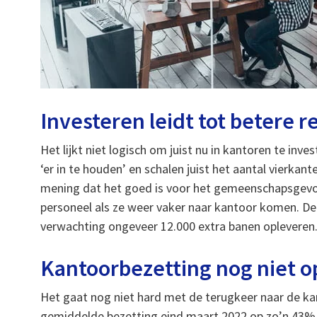
Investeren leidt tot betere r
Het lijkt niet logisch om juist nu in kantoren te inv
‘er in te houden’ en schalen juist het aantal vierkan
mening dat het goed is voor het gemeenschapsgevoe
personeel als ze weer vaker naar kantoor komen. Dei
verwachting ongeveer 12.000 extra banen opleveren
Kantoorbezetting nog niet op
Het gaat nog niet hard met de terugkeer naar de kanto
gemiddelde bezetting eind maart 2022 op zo’n 43% l