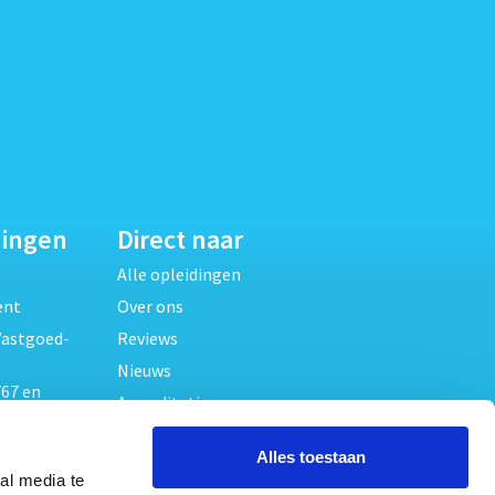
dingen
Direct naar
Alle opleidingen
ent
Over ons
Vastgoed-
Reviews
Nieuws
67 en
Accreditaties
FAQ
unde
Alles toestaan
Contact
al media te