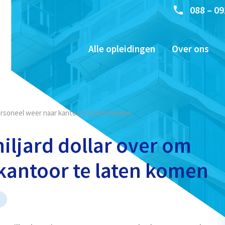
088 – 09
Alle opleidingen
Over ons
personeel weer naar kantoor te laten komen
iljard dollar over om
kantoor te laten komen