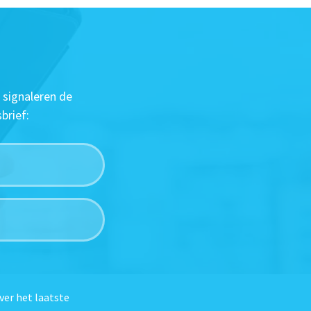
 signaleren de
brief:
ver het laatste