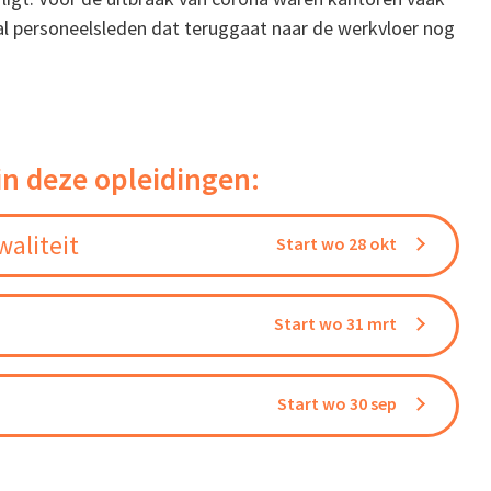
al personeelsleden dat teruggaat naar de werkvloer nog
in deze opleidingen:
aliteit
Start wo 28 okt
Start wo 31 mrt
Start wo 30 sep