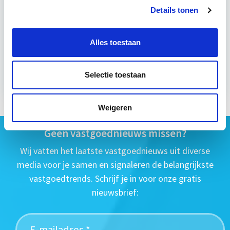
Eerstvolgende startdatum
Details tonen
ma 14 sep 2026 - Utrecht
Alles toestaan
Meer informatie
Selectie toestaan
Weigeren
Geen vastgoednieuws missen?
Wij vatten het laatste vastgoednieuws uit diverse
media voor je samen en signaleren de belangrijkste
vastgoedtrends. Schrijf je in voor onze gratis
nieuwsbrief: