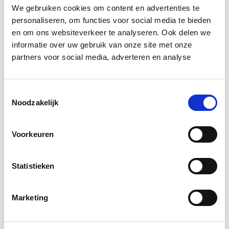
We gebruiken cookies om content en advertenties te
personaliseren, om functies voor social media te bieden
Relevant bij dit artikel
Vastgoedmanagement
en om ons websiteverkeer te analyseren. Ook delen we
informatie over uw gebruik van onze site met onze
partners voor social media, adverteren en analyse
De opleiding Vastgoedmanagement biedt een
helder, integraal denk- en werkmodel om op
Toestemmingsselectie
strategisch en tactisch niveau jouw
Noodzakelijk
vastgoedportefeuille optimaal te exploiteren.
De…
Lees verder
Voorkeuren
Utrecht en/of Online
Statistieken
15 Lesdagen lesdag(en)
Marketing
4 - 8 uur per week