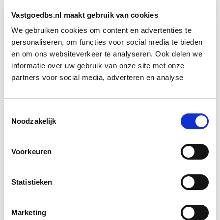
duizenden euro’s per zaak. Het verlies aan WOZ-
inkomsten is voor grote gemeenten enkele miljoenen,
Vastgoedbs.nl maakt gebruik van cookies
maar ook kleinere gemeenten moeten rekening
We gebruiken cookies om content en advertenties te
houden met enkele tonnen minder inkomen uit OZB.
personaliseren, om functies voor social media te bieden
en om ons websiteverkeer te analyseren. Ook delen we
informatie over uw gebruik van onze site met onze
Bron: Het Financieele Dagblad
partners voor social media, adverteren en analyse
Boeiend verhaal? Duik dan eens
in deze opleidingen:
Toestemmingsselectie
Noodzakelijk
Vastgoedrecht
Start wo 10 mrt
Voorkeuren
Vastgoedmanagement: Markt,
Start wo
Strategie en Exploitatie
Statistieken
30 sep
Marketing
Herontwikkeling
Start do 18 mrt