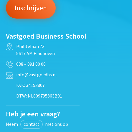
Vastgoed Business School
Philitelaan 73
5617 AM Eindhoven
088 – 091 00 00
info@vastgoedbs.nl
KvK: 34153807
BTW: NL809795863B01
Heb je een vraag?
Neem
contact
met ons op