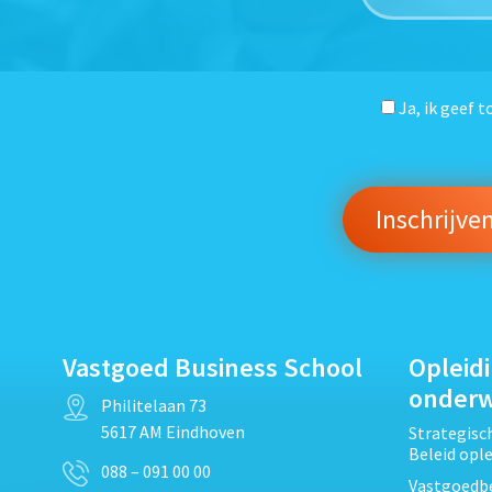
Ja, ik geef 
Vastgoed Business School
Opleid
onder
Philitelaan 73
5617 AM Eindhoven
Strategis
Beleid opl
088 – 091 00 00
Vastgoedbe