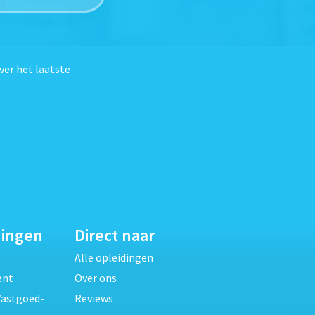
ver het laatste
dingen
Direct naar
Alle opleidingen
ent
Over ons
Vastgoed-
Reviews