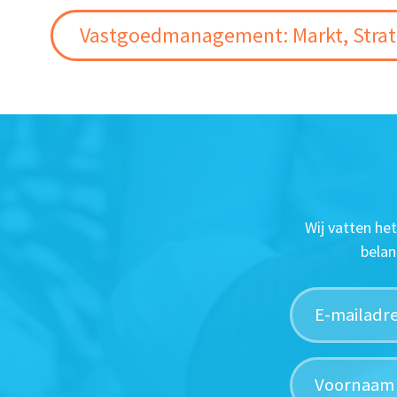
Vastgoedmanagement: Markt, Strate
Wij vatten he
belan