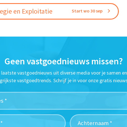
gie en Exploitatie
Start wo 30 sep
Geen vastgoednieuws missen?
t laatste vastgoednieuws uit diverse media voor je samen en
grijkste vastgoedtrends. Schrijf je in voor onze gratis nieuws