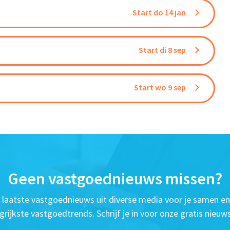
Start do 14 jan
Start di 8 sep
Start wo 9 sep
Geen vastgoednieuws missen?
t laatste vastgoednieuws uit diverse media voor je samen en
grijkste vastgoedtrends. Schrijf je in voor onze gratis nieuws