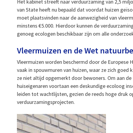
Het kabinet streeft naar verduurzaming van 2,5 mil
van State heeft nu bepaald dat voordat huizen geïs
moet plaatsvinden naar de aanwezigheid van vleermu
minstens €5.000. Hierdoor kunnen de verduurzaming
genoeg ecologen beschikbaar zijn om alle onderzoeke
Vleermuizen en de Wet natuurb
Vleermuizen worden beschermd door de Europese Hab
vaak in spouwmuren van huizen, waar ze zich goed k
ze niet altijd opgemerkt door bewoners. Om aan de 
huiseigenaren voortaan een deskundige ecoloog insc
leiden tot wachtlijsten, gezien de reeds hoge druk
verduurzamingsprojecten.