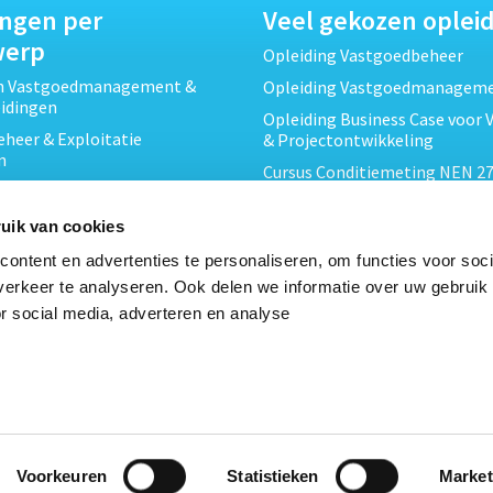
ingen per
Veel gekozen oplei
werp
Opleiding Vastgoedbeheer
ch Vastgoedmanagement &
Opleiding Vastgoedmanagem
eidingen
Opleiding Business Case voor 
heer & Exploitatie
& Projectontwikkeling
n
Cursus Conditiemeting NEN 27
cht & Contracten opleidingen
MJOP
wikkeling &
Opleiding Elementaire Bouwk
uik van cookies
ojecten opleidingen
Cursus EP-W Basis Woningen
ontent en advertenties te personaliseren, om functies voor soci
Onderhoud & Inspectie
Opleiding Professioneel VvE-
erkeer te analyseren. Ook delen we informatie over uw gebruik
en
r social media, adverteren en analyse
Opleiding Projectleider Vastg
ing en Energieprestatie
n
Opleiding Vastgoedrecht & B
Cursus Verduurzaming Vastgo
le opleidingen
DMJOP
Voorkeuren
Statistieken
Market