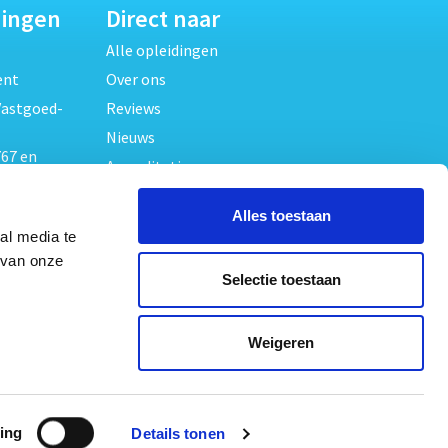
dingen
Direct naar
Alle opleidingen
ent
Over ons
Vastgoed-
Reviews
Nieuws
67 en
Accreditaties
FAQ
unde
Alles toestaan
Contact
al media te
Algemene voorwaarden
beheer
 van onze
Selectie toestaan
Privacy verklaring
oed
ouwrecht
Volg ons op
Weigeren
ed en
ing
Details tonen