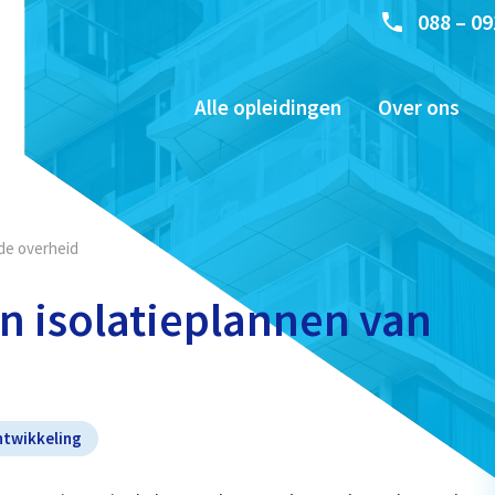
088 – 09
Alle opleidingen
Over ons
 de overheid
n isolatieplannen van
ntwikkeling