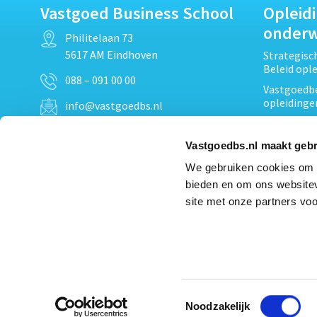
Vastgoed Business School
Opleid
onder
Philitelaan 73
5617 AM Eindhoven
Strategis
Beleid opl
088 – 091 00 00
Vastgoedbe
opleidinge
info@vastgoedbs.nl
Vastgoedre
KvK: 34153807
Projectont
Vastgoedbs.nl maakt gebr
BTW: NL809795863B01
Vastgoedpr
We gebruiken cookies om c
Techniek, 
bieden en om ons websitev
Opleiding
Heb je een vraag?
site met onze partners voo
Verduurzam
Neem
contact
met ons op
opleidinge
Bekijk al
Toestemmingsselectie
Noodzakelijk