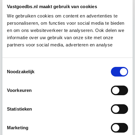
Vastgoedbs.nl maakt gebruik van cookies
We gebruiken cookies om content en advertenties te
personaliseren, om functies voor social media te bieden
en om ons websiteverkeer te analyseren. Ook delen we
Relevant bij dit artikel
informatie over uw gebruik van onze site met onze
Vastgoedmanagement
partners voor social media, adverteren en analyse
De opleiding Vastgoedmanagement biedt een
Toestemmingsselectie
Noodzakelijk
helder, integraal denk- en werkmodel om op
strategisch en tactisch niveau jouw
vastgoedportefeuille optimaal te exploiteren.
Voorkeuren
De…
Lees verder
Statistieken
Utrecht en/of Online
Marketing
15 Lesdagen lesdag(en)