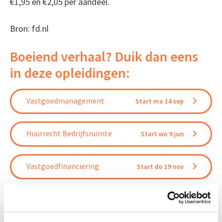
€1,95 en €2,05 per aandeel.
Bron: fd.nl
Boeiend verhaal? Duik dan eens
in deze opleidingen:
Vastgoedmanagement
Start ma 14 sep
Huurrecht Bedrijfsruimte
Start wo 9 jun
Vastgoedfinanciering
Start do 19 nov
Aankoop en Verkoop van
Start wo 7
Vastgoed
apr