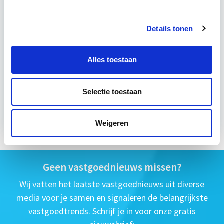
4 - 8 uur per week
Details tonen
Eerstvolgende startdatum
ma 14 sep 2026 - Utrecht
Alles toestaan
Selectie toestaan
Meer informatie
Weigeren
Geen vastgoednieuws missen?
Wij vatten het laatste vastgoednieuws uit diverse
media voor je samen en signaleren de belangrijkste
vastgoedtrends. Schrijf je in voor onze gratis