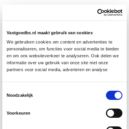
Boeiend verhaal? Duik dan eens
in deze opleidingen:
Vastgoedbs.nl maakt gebruik van cookies
Huurrecht Bedrijfsruimte
Start wo 9 jun
We gebruiken cookies om content en advertenties te
personaliseren, om functies voor social media te bieden
Huurrecht Woonruimte
Start wo 12 mei
en om ons websiteverkeer te analyseren. Ook delen we
informatie over uw gebruik van onze site met onze
partners voor social media, adverteren en analyse
Toestemmingsselectie
Noodzakelijk
Relevant bij dit artikel
Vastgoedrecht & Bouwrecht
Voorkeuren
Leer hoe je problemen voorkomt én hoe je (helaas