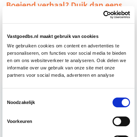
Boeiend verhaal? Duik dan eens
in deze opleidingen:
Vastgoedmarkt & Trends
Start wo 30 sep
Vastgoedbs.nl maakt gebruik van cookies
We gebruiken cookies om content en advertenties te
Vastgoedstrategie, Portfolio- en
Start wo
personaliseren, om functies voor social media te bieden
Risicomanagement
9 dec
en om ons websiteverkeer te analyseren. Ook delen we
informatie over uw gebruik van onze site met onze
partners voor social media, adverteren en analyse
Toestemmingsselectie
Noodzakelijk
Relevant bij dit artikel
Vastgoedrecht & Bouwrecht
Voorkeuren
Leer hoe je problemen voorkomt én hoe je (helaas