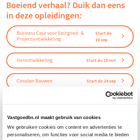
Boeiend verhaal? Duik dan eens
in deze opleidingen:
Business Case voor Vastgoed- &
Start do
Projectontwikkeling
10 sep
Herontwikkeling
Start do 18 mrt
Circulair Bouwen
Start do 24 sep
Vastgoedbs.nl maakt gebruik van cookies
Relevant bij dit artikel
We gebruiken cookies om content en advertenties te
Vastgoedrecht & Bouwrecht
personaliseren, om functies voor social media te bieden