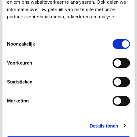
en om ons websiteverkeer te analyseren. Ook delen we
informatie over uw gebruik van onze site met onze
Leer hoe je problemen voorkomt én hoe je (helaas
partners voor social media, adverteren en analyse
onvermijdelijke) incidentele juridische ongelukken
zo goed mogelijk zelf kunt afhandelen. Klassikaal
Toestemmingsselectie
en online…
Lees verder
Noodzakelijk
Utrecht en/of online
Voorkeuren
14 lesdag(en)
Statistieken
4 uur per week
Marketing
Eerstvolgende startdatum
wo 16 sep 2026 - Utrecht of Online
Details tonen