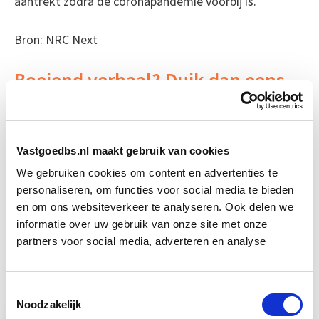
aantrekt zodra de coronapandemie voorbij is.
Bron: NRC Next
Boeiend verhaal? Duik dan eens
in deze opleidingen:
Aankoop en Verkoop van
Start wo 7
Vastgoedbs.nl maakt gebruik van cookies
Vastgoed
apr
We gebruiken cookies om content en advertenties te
personaliseren, om functies voor social media te bieden
Vastgoedmarkt & Trends
Start wo 30 sep
en om ons websiteverkeer te analyseren. Ook delen we
informatie over uw gebruik van onze site met onze
partners voor social media, adverteren en analyse
Vastgoedbeheer
Start wo 9 sep
Toestemmingsselectie
Noodzakelijk